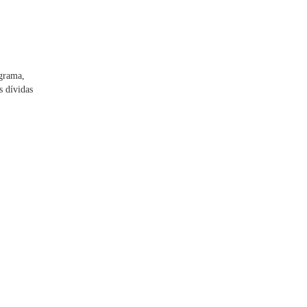
ograma,
s dívidas