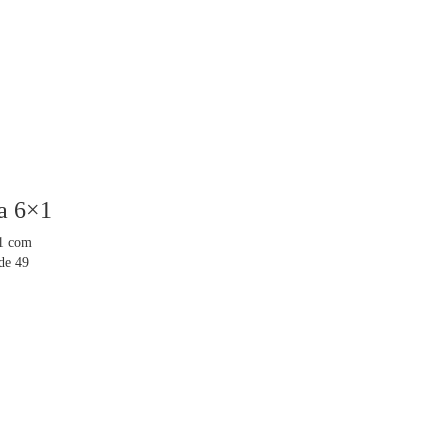
la 6×1
×1 com
de 49