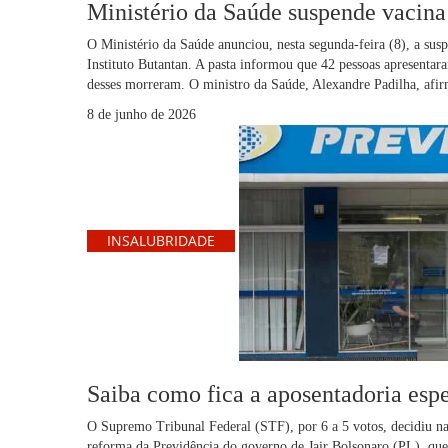
Ministério da Saúde suspende vacina
O Ministério da Saúde anunciou, nesta segunda-feira (8), a su
Instituto Butantan. A pasta informou que 42 pessoas apresentar
desses morreram. O ministro da Saúde, Alexandre Padilha, af
8 de junho de 2026
INSALUBRIDADE
Saiba como fica a aposentadoria esp
O Supremo Tribunal Federal (STF), por 6 a 5 votos, decidiu na
reforma da Previdência do governo de Jair Bolsonaro (PL), que