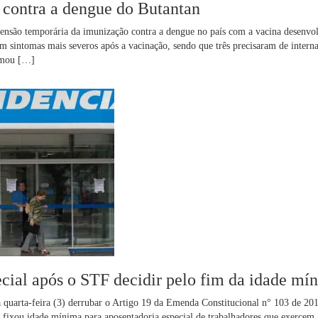
 contra a dengue do Butantan
spensão temporária da imunização contra a dengue no país com a vacina desenvo
am sintomas mais severos após a vacinação, sendo que três precisaram de interna
irmou […]
ecial após o STF decidir pelo fim da idade mí
 quarta-feira (3) derrubar o Artigo 19 da Emenda Constitucional n° 103 de 201
 fixou idade mínima para aposentadoria especial de trabalhadores que exercem 