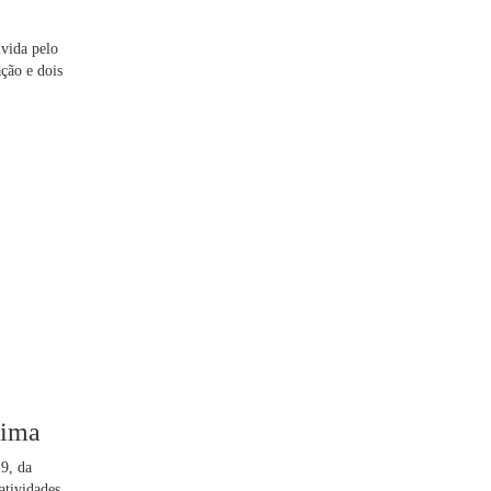
lvida pelo
ção e dois
nima
9, da
atividades