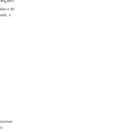
adas e de
sada, a
receitos
do