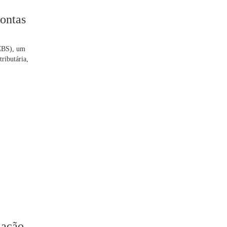
contas
(CBS), um
ributária,
zação