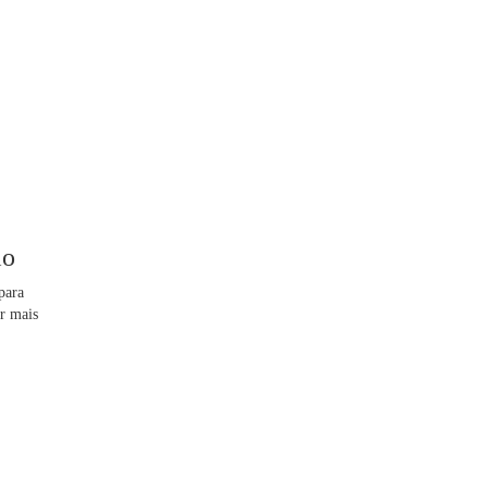
io
para
ar mais