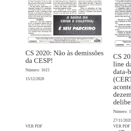
CS 2020: Não às demissões
CS 20
da CESP!
line 
Número: 1615
data-b
(CERT
15/12/2020
acont
dezem
delib
Número: 
27/11/202
VER PDF
VER PDF