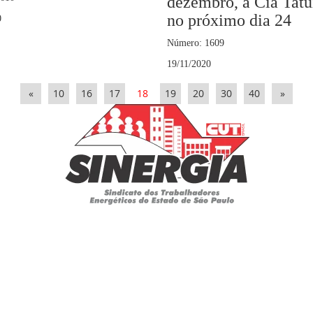
dezembro, a Cia Tatuí
no próximo dia 24
0
Número: 1609
19/11/2020
«
10
16
17
18
19
20
30
40
»