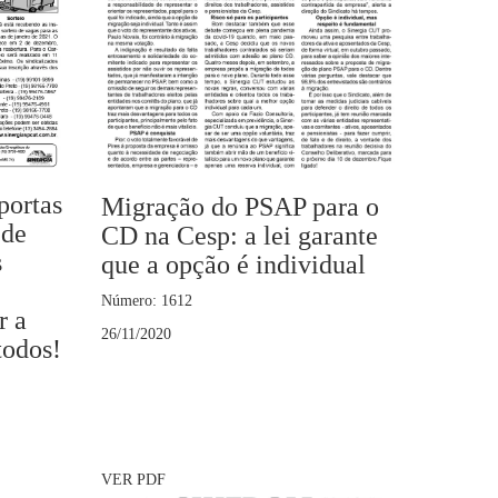
portas
Migração do PSAP para o
 de
CD na Cesp: a lei garante
s
que a opção é individual
Número: 1612
r a
26/11/2020
todos!
VER PDF