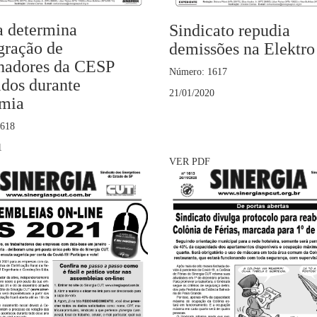
a determina
Sindicato repudia
gração de
demissões na Elektro
lhadores da CESP
Número: 1617
idos durante
21/01/2020
mia
1618
1
VER PDF