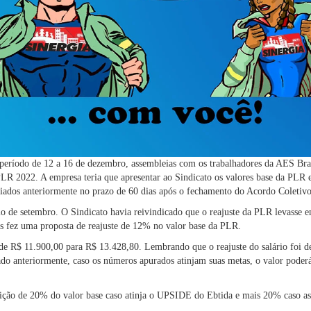
período de 12 a 16 de dezembro, assembleias com os trabalhadores da AES Bra
PLR 2022. A empresa teria que apresentar ao Sindicato os valores base da PLR 
ciados anteriormente no prazo de 60 dias após o fechamento do Acordo Coleti
o de setembro. O Sindicato havia reivindicado que o reajuste da PLR levasse 
s fez uma proposta de reajuste de 12% no valor base da PLR.
 de R$ 11.900,00 para R$ 13.428,80. Lembrando que o reajuste do salário foi d
o anteriormente, caso os números apurados atinjam suas metas, o valor poder
buição de 20% do valor base caso atinja o UPSIDE do Ebtida e mais 20% caso 