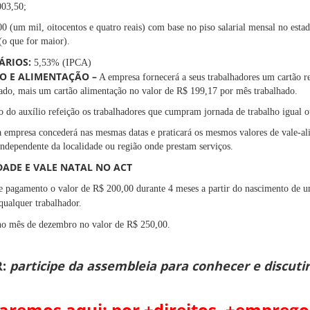
.003,50;
0 (um mil, oitocentos e quatro reais) com base no piso salarial mensal no esta
(o que for maior).
LÁRIOS:
5,53% (IPCA)
ÃO E ALIMENTAÇÃO –
A empresa fornecerá a seus trabalhadores um cartão r
hado, mais um cartão alimentação no valor de R$ 199,17 por mês trabalhado.
 do auxílio refeição os trabalhadores que cumpram jornada de trabalho igual ou
 a empresa concederá nas mesmas datas e praticará os mesmos valores de vale-al
independente da localidade ou região onde prestam serviços.
DADE E VALE NATAL NO ACT
e pagamento o valor de R$ 200,00 durante 4 meses a partir do nascimento de um 
qualquer trabalhador.
no mês de dezembro no valor de R$ 250,00.
R:
p
articipe da assembleia para conhecer e discuti
aremos aqui: por +direitos, +empregos