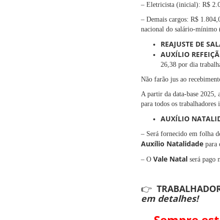
– Eletricista (inicial): R$ 2
– Demais cargos: R$ 1.804,0
nacional do salário-mínimo 
REAJUSTE DE SA
AUXÍLIO REFEIÇ
26,38 por dia trabal
Não farão jus ao recebimento
A partir da data-base 2025,
para todos os trabalhadores 
AUXÍLIO NATALI
– Será fornecido em folha d
Auxílio Natalidade
para 
Vale Natal
– O
será pago 
👉 TRABALHADO
em detalhes!
Sempre est