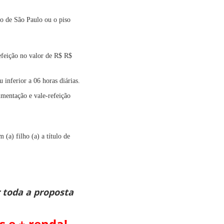
do de São Paulo ou o piso
efeição no valor de R$ R$
 inferior a 06 horas diárias.
imentação e vale-refeição
(a) filho (a) a título de
r toda a proposta
 e + renda!