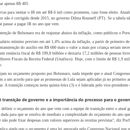
gar apenas R$ 405.
vas para isentar o IR em até R$ 6 mil como prometeu, caso fosse eleito. Atualm
lor não é corrigido desde 2015, no governo Dilma Rousseff (PT). Se a tabela nã
i passar a pagar IR
no ano que vem.
intenção de Bolsonaro era de reajustar abaixo da inflação, como publicou o Por
salário mínimo
previsto em até 1,4% acima da inflação, a partir de primeiro de 
 manutenção do auxílio em R$ 600 mais o valor a mais por criança seriam nece
a em renúncia fiscal de R$ 199,8 bilhões e deixaria 17,2 milhões de pessoas livr
itores Fiscais da Receita Federal (Unafisco). Hoje, com o limite de R$ 1,9 mil
o.
ejam no orçamento proposto por Bolsonaro, nada impede que o atual Congresso
m a um acordo para que as promessas de Lula sejam aplicadas já no primeiro a
 A transição começou nesta quinta-feira (3) e é liderada pelo vice-presidente 
 é transição de governo e a importância do processo para o gover
definir o orçamento do ano que vem com a equipe de transição entre o atual 
do dada para que se resolva de imediato a complexidade do orçamento do ano q
ue não pode fixar despesas com valores superiores às receitas previstas“, diz Po
plica ainda que o orçamento é uma lei aprovada pelo Congresso Nacional que 