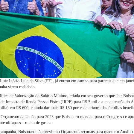
, Luiz Inácio Lula da Silva (PT), já entrou em campo para garantir que em jane
anha virem realidade.
lítica de Valorização do Salário Mínimo, criada em seu governo que Jair Bolso
 de Imposto de Renda Pessoa Física (IRPF) para R$ 5 mil e a manutenção do Au
mília) em R$ 600, e ainda dar mais R$ 150 por cada criança das famílias benefi
r o Orçamento da União para 2023 que Bolsonaro mandou para o Congresso e apro
te ultrapassar o teto de gastos.
 campanha, Bolsonaro não previu no Orçamento recursos para manter o Auxílio