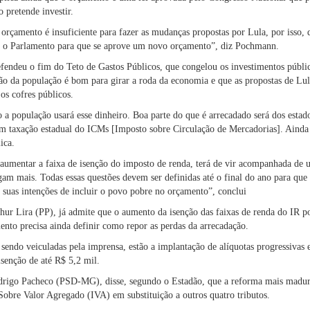
o pretende investir.
 orçamento é insuficiente para fazer as mudanças propostas por Lula, por isso,
om o Parlamento para que se aprove um novo orçamento”, diz Pochmann.
endeu o fim do Teto de Gastos Públicos, que congelou os investimentos público
ão da população é bom para girar a roda da economia e que as propostas de Lul
os cofres públicos.
a população usará esse dinheiro. Boa parte do que é arrecadado será dos estad
m taxação estadual do ICMs [Imposto sobre Circulação de Mercadorias]. Ainda
ica.
 “aumentar a faixa de isenção do imposto de renda, terá de vir acompanhada de
gam mais. Todas essas questões devem ser definidas até o final do ano para q
suas intenções de incluir o povo pobre no orçamento”, conclui
hur Lira (PP), já admite que o aumento da isenção das faixas de renda do IR po
ento precisa ainda definir como repor as perdas da arrecadação.
 sendo veiculadas pela imprensa, estão a implantação de alíquotas progressivas 
senção de até R$ 5,2 mil.
rigo Pacheco (PSD-MG), disse, segundo o Estadão, que a reforma mais madura 
Sobre Valor Agregado (IVA) em substituição a outros quatro tributos.