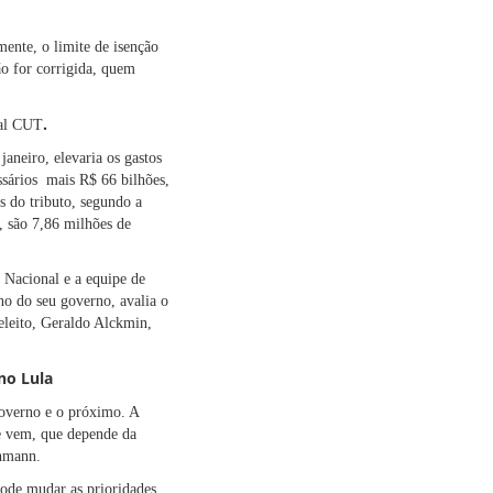
ente, o limite de isenção
o for corrigida,
quem
.
tal CUT
janeiro, elevaria os gastos
ssários mais R$ 66 bilhões,
es do tributo, segundo a
, são 7,86 milhões de
 Nacional e a equipe de
no do seu governo, avalia o
eleito, Geraldo Alckmin,
no Lula
governo e o próximo. A
ue vem, que depende da
chmann.
pode mudar as prioridades