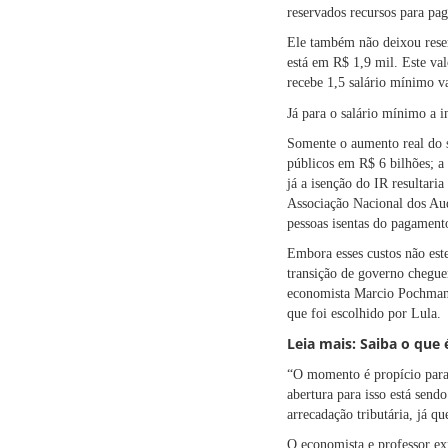
reservados recursos para pa
Ele também não deixou reser
está em R$ 1,9 mil. Este va
recebe 1,5 salário mínimo va
Já para o salário mínimo a 
Somente o
aumento real do 
públicos em R$ 6 bilhões; a
já a isenção do IR resultari
Associação Nacional dos Aud
pessoas isentas do pagament
Embora esses custos não est
transição de governo chegue
economista Marcio Pochmann.
que foi escolhido por Lula.
Leia mais: Saiba o que
“O momento é propício para 
abertura para isso está sen
arrecadação tributária, já q
O economista e professor ex