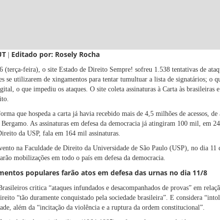
UT
Editado por: Rosely Rocha
|
 (terça-feira), o site
Estado de Direito Sempre!
sofreu 1.538 tentativas de ata
es se utilizarem de xingamentos para tentar tumultuar a lista de signatários; o 
tal, o que impediu os ataques. O site coleta assinaturas à Carta às brasileiras e
ito.
aforma que hospeda a carta já havia recebido mais de 4,5 milhões de acessos, de
 Bergamo. As assinaturas em defesa da democracia já atingiram
100 mil, em 24
Direito da USP
, fala em 164 mil assinaturas.
ento na Faculdade de Direito da Universidade de São Paulo (USP), no dia 11 
arão mobilizações em todo o país em defesa da democracia.
entos populares farão atos em defesa das urnas no dia 11/8
rasileiros critica “ataques infundados e desacompanhados de provas” em relação
reito “tão duramente conquistado pela sociedade brasileira”. E considera “intol
dade, além da “incitação da violência e a ruptura da ordem constitucional”.