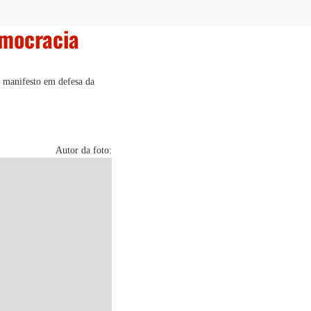
emocracia
O manifesto em defesa da
Autor da foto: