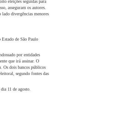
oito eleições seguidas para
esso, asseguram os autores.
o lado divergências menores
o Estado de São Paulo
endossado por entidades
nte que irá assinar. O
. Os dois bancos públicos
leitoral, segundo fontes das
dia 11 de agosto.