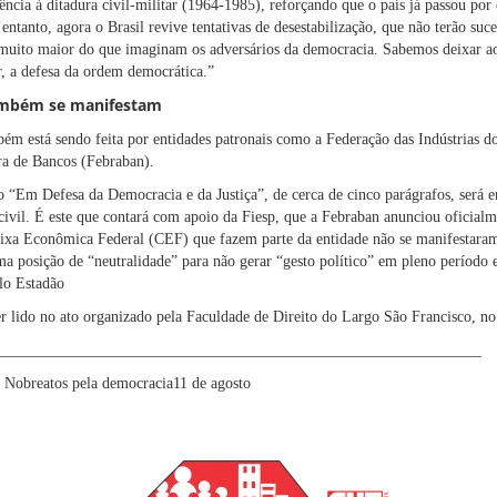
tência à ditadura civil-militar (1964-1985), reforçando que o país já passou por 
entanto, agora o Brasil revive tentativas de desestabilização, que não terão suc
 muito maior do que imaginam os adversários da democracia. Sabemos deixar a
, a defesa da ordem democrática.”
também se manifestam
ém está sendo feita por entidades patronais como a Federação das Indústrias d
ira de Bancos (Febraban).
do “Em Defesa da Democracia e da Justiça”, de cerca de cinco parágrafos, será 
civil. É este que contará com apoio da Fiesp, que a Febraban anunciou oficialme
ixa Econômica Federal (CEF) que fazem parte da entidade não se manifestaram
a posição de “neutralidade” para não gerar “gesto político” em pleno período e
elo Estadão
r lido no ato organizado pela Faculdade de Direito do Largo São Francisco, no 
______________________________________________________________
 Nobre
atos pela democracia
11 de agosto