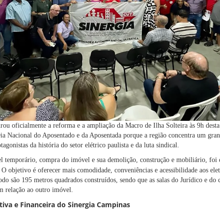
u oficialmente a reforma e a ampliação da Macro de Ilha Solteira às 9h desta q
 Dia Nacional do Aposentado e da Aposentada porque a região concentra um gra
agonistas da história do setor elétrico paulista e da luta sindical.
el temporário, compra do imóvel e sua demolição, construção e mobiliário, foi
. O objetivo é oferecer mais comodidade, conveniências e acessibilidade aos eletri
todo são 195 metros quadrados construídos, sendo que as salas do Jurídico e do
 relação ao outro imóvel.
tiva e Financeira do Sinergia Campinas