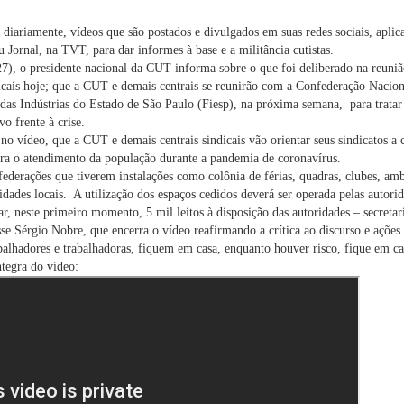
 diariamente, vídeos que são postados e divulgados em suas redes sociais, apli
Jornal, na TVT, para dar informes à base e a militância cutistas.
27), o presidente nacional da CUT informa sobre o que foi deliberado na reuniã
dicais hoje; que a CUT e demais centrais se reunirão com a Confederação Nacion
das Indústrias do Estado de São Paulo (Fiesp), na próxima semana, para tratar
vo frente à crise.
no vídeo, que a CUT e demais centrais sindicais vão orientar seus sindicatos a 
para o atendimento da população durante a pandemia de coronavírus.
federações que tiverem instalações como colônia de férias, quadras, clubes, amb
dades locais. A utilização dos espaços cedidos deverá ser operada pelas autorida
ar, neste primeiro momento, 5 mil leitos à disposição das autoridades – secretar
se Sérgio Nobre, que encerra o vídeo reafirmando a crítica ao discurso e ações 
alhadores e trabalhadoras, fiquem em casa, enquanto houver risco, fique em ca
ntegra do vídeo: