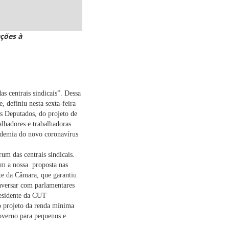
ações à
s centrais sindicais”. Dessa
 definiu nesta sexta-feira
os Deputados,
do projeto de
lhadores e trabalhadoras
ndemia do novo coronavírus
um das centrais sindicais.
m a nossa proposta nas
te da Câmara, que garantiu
nversar com parlamentares
residente da CUT
o projeto da renda mínima
governo para pequenos e