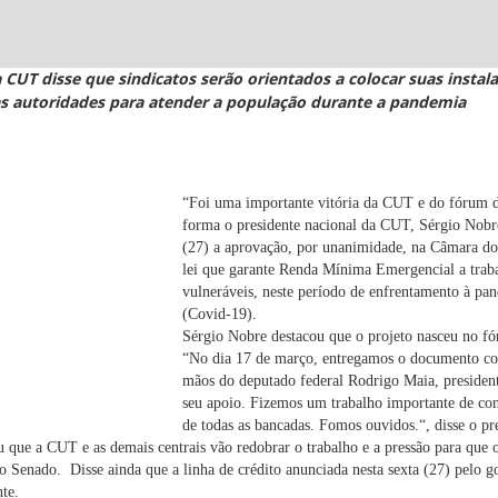
 CUT disse que sindicatos serão orientados a colocar suas instal
as autoridades para atender a população durante a pandemia
“Foi uma importante vitória da CUT e do fórum da
forma o presidente nacional da CUT, Sérgio Nobre,
(27) a aprovação, por unanimidade, na Câmara d
lei que garante Renda Mínima Emergencial a traba
vulneráveis
, neste período de enfrentamento à pa
(Covid-19).
Sérgio Nobre destacou que o projeto nasceu no fór
“No dia 17 de março, entregamos o documento co
mãos do deputado federal Rodrigo Maia, presiden
seu apoio. Fizemos um trabalho importante de co
de todas as bancadas. Fomos ouvidos.“, disse o p
 que a CUT e as demais centrais vão redobrar o trabalho e a pressão para que 
o Senado. Disse ainda que a linha de crédito anunciada nesta sexta (27) pelo 
te.