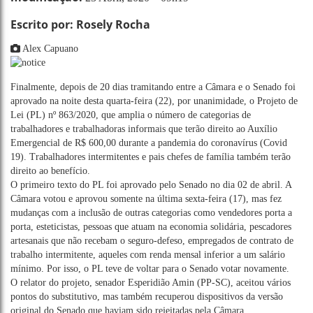
Escrito por: Rosely Rocha
Alex Capuano
Finalmente, depois de 20 dias tramitando entre a Câmara e o Senado foi
aprovado na noite desta quarta-feira (22), por unanimidade, o Projeto de
Lei (PL) nº 863/2020, que amplia o número de categorias de
trabalhadores e trabalhadoras informais que terão direito ao Auxílio
Emergencial de R$ 600,00 durante a pandemia do coronavírus (Covid
19). Trabalhadores intermitentes e pais chefes de família também terão
direito ao benefício.
O primeiro texto do PL foi aprovado pelo Senado no dia 02 de abril. A
Câmara votou e aprovou somente na última sexta-feira (17), mas fez
mudanças com a inclusão de outras categorias como vendedores porta a
porta, esteticistas, pessoas que atuam na economia solidária, pescadores
artesanais que não recebam o seguro-defeso, empregados de contrato de
trabalho intermitente, aqueles com renda mensal inferior a um salário
mínimo. Por isso, o PL teve de voltar para o Senado votar novamente.
O relator do projeto, senador Esperidião Amin (PP-SC), aceitou vários
pontos do substitutivo, mas também recuperou dispositivos da versão
original do Senado que haviam sido rejeitadas pela Câmara.