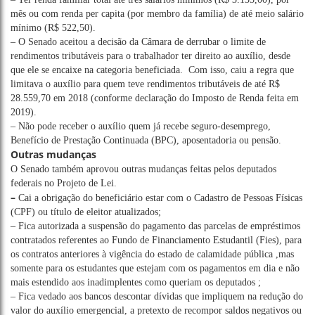
mês ou com renda per capita (por membro da família) de até meio salário
mínimo (R$ 522,50).
– O Senado aceitou a decisão da Câmara de derrubar o limite de
rendimentos tributáveis para o trabalhador ter direito ao auxílio, desde
que ele se encaixe na categoria beneficiada. Com isso, caiu a regra que
limitava o auxílio para quem teve rendimentos tributáveis de até R$
28.559,70 em 2018 (conforme declaração do Imposto de Renda feita em
2019).
– Não pode receber o auxílio quem já recebe seguro-desemprego,
Benefício de Prestação Continuada (BPC), aposentadoria ou pensão.
Outras mudanças
O Senado também aprovou outras mudanças feitas pelos deputados
federais no Projeto de Lei.
–
Cai a obrigação do beneficiário estar com o Cadastro de Pessoas Físicas
(CPF) ou título de eleitor atualizados;
– Fica autorizada a suspensão do pagamento das parcelas de empréstimos
contratados referentes ao Fundo de Financiamento Estudantil (Fies), para
os contratos anteriores à vigência do estado de calamidade pública ,mas
somente para os estudantes que estejam com os pagamentos em dia e não
mais estendido aos inadimplentes como queriam os deputados ;
– Fica vedado aos bancos descontar dívidas que impliquem na redução do
valor do auxílio emergencial, a pretexto de recompor saldos negativos ou