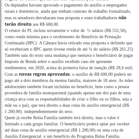
Os deputados haviam aprovado o pagamento do auxílio a empregados
rurais e domésticos, ainda que tenham contrato de trabalho formalizado,
não
mas os senadores derrubaram essa proposta e esses trabalhadores
terão direito
aos R$ 600,00.
O relator do PL incluiu novamente o valor de ½ salário (R$ 552,50),
como renda mínima para o recebimento do Benefício de Prestação
Continuada (BPC). A Câmara havia retirado essa proposta e definido que
só receberiam o BPC quem tivesse renda de até ¼ do salário (R$ 261,25).
Também saiu do texto uma mudança que isentava o beneficiário de pagar
Imposto de Renda sobre o auxílio recebido caso ele apresente
rendimentos, em 2020, acima da primeira faixa de isenção (R$ 28,6 mil).
novas regras aprovadas
Com as
, o auxílio de R$ 600,00 poderá ser
pago até a dois membros da mesma família, maiores de 18 anos. As mães
adolescentes também foram incluídas no benefício, bem como a pessoa
provedora de família monoparental (quando apenas um dos pais de uma
criança arca com as responsabilidades de criar o filho ou os filhos, seja a
mãe ou o pai), que terá direito a duas cotas do auxílio emergencial (R$
1.200,00), independentemente do sexo.
Quem já recebe Bolsa Família também terá direito, mas o valor é
limitado a cada grupo familiar. O beneficiário poderá optar por receber
até duas cotas de auxílio emergencial (R$ 1.200,00) ou uma cota de
Auxílio Emergencial e um benefício do Programa Bolsa Família.