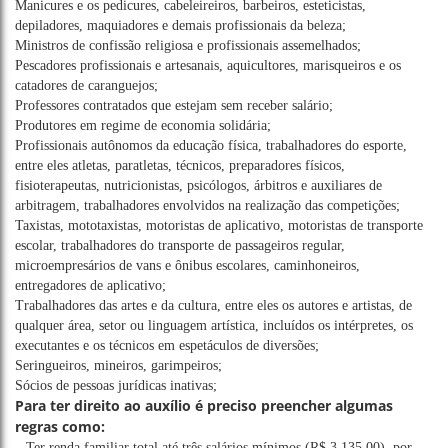
Manicures e os pedicures, cabeleireiros, barbeiros, esteticistas,
depiladores, maquiadores e demais profissionais da beleza;
Ministros de confissão religiosa e profissionais assemelhados;
Pescadores profissionais e artesanais, aquicultores, marisqueiros e os
catadores de caranguejos;
Professores contratados que estejam sem receber salário;
Produtores em regime de economia solidária;
Profissionais autônomos da educação física, trabalhadores do esporte,
entre eles atletas, paratletas, técnicos, preparadores físicos,
fisioterapeutas, nutricionistas, psicólogos, árbitros e auxiliares de
arbitragem, trabalhadores envolvidos na realização das competições;
Taxistas, mototaxistas, motoristas de aplicativo, motoristas de transporte
escolar, trabalhadores do transporte de passageiros regular,
microempresários de vans e ônibus escolares, caminhoneiros,
entregadores de aplicativo;
Trabalhadores das artes e da cultura, entre eles os autores e artistas, de
qualquer área, setor ou linguagem artística, incluídos os intérpretes, os
executantes e os técnicos em espetáculos de diversões;
Seringueiros, mineiros, garimpeiros;
Sócios de pessoas jurídicas inativas;
Para ter direito ao auxílio é preciso preencher algumas
regras como:
– Ter renda familiar total até três salários mínimos (R$ 3.135,00), por