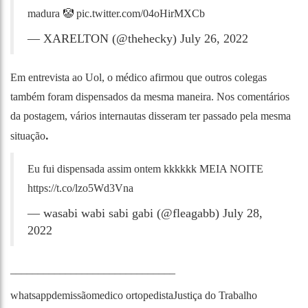
madura 🤡
pic.twitter.com/04oHirMXCb
— XARELTON (@thehecky)
July 26, 2022
Em entrevista ao Uol, o médico afirmou que outros colegas
também foram dispensados da mesma maneira. Nos comentários
da postagem, vários internautas disseram ter passado pela mesma
.
situação
Eu fui dispensada assim ontem kkkkkk MEIA NOITE
https://t.co/lzo5Wd3Vna
— wasabi wabi sabi gabi (@fleagabb)
July 28,
2022
______________________________
whatsapp
demissão
medico ortopedista
Justiça do Trabalho