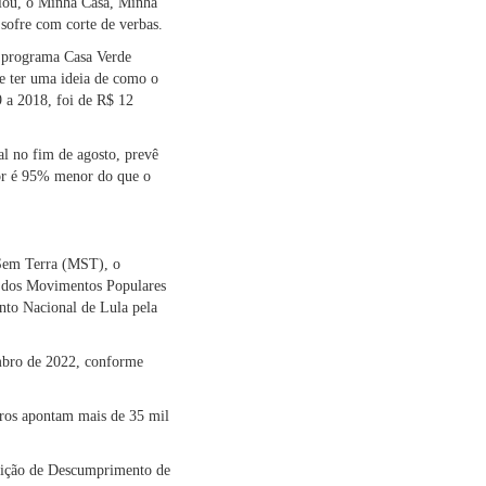
riou, o Minha Casa, Minha
sofre com corte de verbas.
o programa Casa Verde
se ter uma ideia de como o
 a 2018, foi de R$ 12
l no fim de agosto, prevê
lor é 95% menor do que o
Sem Terra (MST), o
 dos Movimentos Populares
to Nacional de Lula pela
mbro de 2022, conforme
tros apontam mais de 35 mil
guição de Descumprimento de