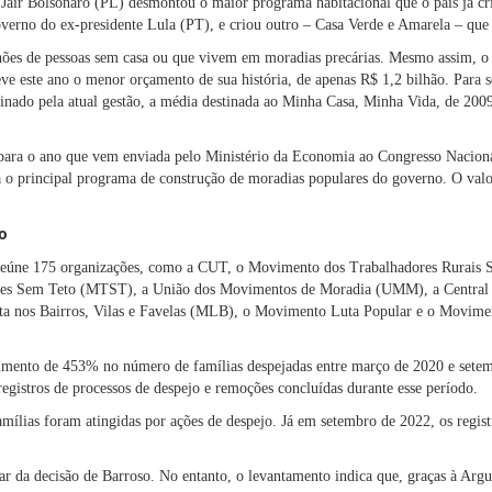
 Jair Bolsonaro (PL) desmontou o maior programa habitacional que o país já c
rno do ex-presidente Lula (PT), e criou outro – Casa Verde e Amarela – que 
lhões de pessoas sem casa ou que vivem em moradias precárias. Mesmo assim, 
ve este ano o menor orçamento de sua história, de apenas R$ 1,2 bilhão. Para 
ado pela atual gestão, a média destinada ao Minha Casa, Minha Vida, de 2009
para o ano que vem enviada pelo Ministério da Economia ao Congresso Naciona
a o principal programa de construção de moradias populares do governo. O va
o
eúne 175 organizações, como a CUT, o Movimento dos Trabalhadores Rurais 
es Sem Teto (MTST), a União dos Movimentos de Moradia (UMM), a Central
 nos Bairros, Vilas e Favelas (MLB), o Movimento Luta Popular e o Movimen
ento de 453% no número de famílias despejadas entre março de 2020 e sete
egistros de processos de despejo e remoções concluídas durante esse período.
ílias foram atingidas por ações de despejo. Já em setembro de 2022, os regis
ar da decisão de Barroso. No entanto, o levantamento indica que, graças à Ar