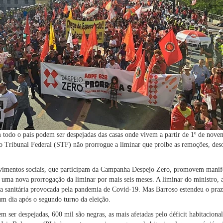
 todo o país podem ser despejadas das casas onde vivem a partir de 1º de nove
Tribunal Federal (STF) não prorrogue a liminar que proíbe as remoções, deso
ovimentos sociais, que participam da Campanha Despejo Zero, promovem manif
o uma nova prorrogação da liminar por mais seis meses. A liminar do ministro, a
ia sanitária provocada pela pandemia de Covid-19. Mas Barroso estendeu o prazo
um dia após o segundo turno da eleição.
m ser despejadas, 600 mil são negras, as mais afetadas pelo déficit habitacional