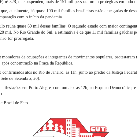
 nº 828, que suspendeu, mais de 151 mil pessoas foram protegidas em todo o 
ue, atualmente, há quase 190 mil famílias brasileiras estão ameaçadas de desp
mparação com o início da pandemia.
lo reúne quase 60 mil dessas famílias. O segundo estado com maior contingent
8 mil. No Rio Grande do Sul, a estimativa é de que 11 mil famílias gaúchas po
 não for prorrogada.
re moradores de ocupações e integrantes de movimentos populares, protestaram n
, após concentração na Praça da República.
ão confirmados atos no Rio de Janeiro, às 11h, junto ao prédio da Justiça Feder
 Sete de Setembro, 20).
manifestações em Porto Alegre, com um ato, às 12h, na Esquina Democrática, e 
o.
e Brasil de Fato