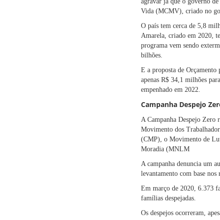
agravar já que o governo de
Vida (MCMV), criado no gove
O país tem cerca de 5,8 mi
Amarela, criado em 2020, te
programa vem sendo extermin
bilhões.
E a proposta de Orçamento 
apenas R$ 34,1 milhões par
empenhado em 2022.
Campanha Despejo Zer
A Campanha Despejo Zero r
Movimento dos Trabalhador
(CMP), o Movimento de Luta
Moradia (MNLM
A campanha denuncia um aum
levantamento com base nos r
Em março de 2020, 6.373 fam
famílias despejadas.
Os despejos ocorreram, apes