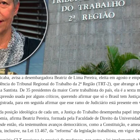
caba, avisa a desembargadora Beatriz de Lima Pereira, eleita em agosto e emp
dência do Tribunal Regional do Trabalho da 2ª Região (
TRT-2
), que abrange a
a Santista. De 35 presidentes da maior Corte trabalhista do país, ela é a sexta m
xpressão usada por alguns críticos, querendo afirmar que só o Brasil tem Justiç
gistrada, para em seguida afirmar que esse ramo de Judiciário está presente em v
da posição ideológica de cada um, a Justiça do Trabalho desempenha papel impo
mia, afirma Beatriz Pereira, formada pela Faculdade de Direito da Universida
sde então, ela testemunhou avanços democráticos, como a Constituição, e ameaç
ca, inclusive, na Lei 13.467, da “reforma” da legislação trabalhista, em vigor d