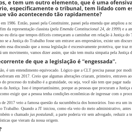
ros, e tem um outro elemento, que é uma ofensiva
ário, especificamente o tribunal, tem lidado com e
ue vão acontecendo tão rapidamente?
a em 1986. Então, passei pela Constituinte, passei pela emenda que ampliou a
im da representação classista (
pela Emenda Constitucional 24, de 1999
) e a a
so eu diria que tempos difíceis começaram a caminhar em relação à Justiça d
 se a Justiça do Trabalho fosse um entrave aos empresários, existe um discurs
m essa discussão que a nossa legislação é excessivamente protetiva, que traz m
á um movimento, vamos dizer assim, que não tem muita simpatia pela Justiça 
corrente de que a legislação é “engessada”.
são, é um entendimento equivocado. Lógico que a CLT precisa passar por modi
sofreram em 2017. Creio que algumas alterações criaram, primeiro, entraves ao 
 do processo do trabalho é a gratuidade, ou seja, você não tem que pagar nada
s da Justiça. Isso é importantíssimo, porque as pessoas que procuram a Justiça
omo exigir que a pessoa tenha condições econômicas de ingressar com o proce
 de 2017 veio a famosa questão da sucumbência dos honorários. Isso era um ins
do Trabalho. Quando a JT iniciou, como ela veio do meio administrativo, antes d
 também o chamado
jus postulandi
, a parte poderia vir sem advogado, reduzir a 
rísticas que vieram da nossa origem.
?