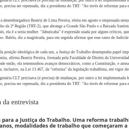
genária CLT precisava (e precisa) de mudanças, por outro a lei implementada h
so, precisa ser repensada, diz a presidenta do TRT: “Ao invés de reformar para 
 a desembargadora Beatriz de Lima Pereira, eleita em agosto e empossada nesta
ho da 2ª Região (
TRT-2
), que abrange a Grande São Paulo e a Baixada Santista
aís, ela é a sexta mulher. “Jabuticaba” é expressão usada por alguns críticos, q
ho. Balela, diz a magistrada, para em seguida afirmar que esse ramo de Judiciár
da posição ideológica de cada um, a Justiça do Trabalho desempenha papel impo
mia, afirma Beatriz Pereira, formada pela Faculdade de Direito da Universida
sde então, ela testemunhou avanços democráticos, como a Constituição, e ameaç
ca, inclusive, na Lei 13.467, da “reforma” da legislação trabalhista, em vigor d
genária CLT precisava (e precisa) de mudanças, por outro a lei implementada h
so, precisa ser repensada, diz a presidenta do TRT: “Ao invés de reformar para 
a da entrevista
 para a Justiça do Trabalho. Uma reforma trabalh
 anos, modalidades de trabalho que começaram a 