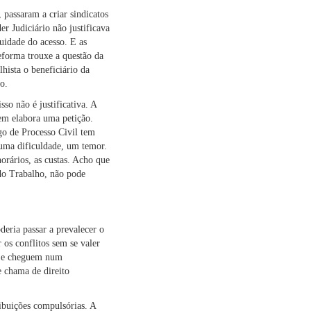
 passaram a criar sindicatos
er Judiciário não justificava
tuidade do acesso. E as
eforma trouxe a questão da
hista o beneficiário da
o.
so não é justificativa. A
em elabora uma petição.
go de Processo Civil tem
, uma dificuldade, um temor.
orários, as custas. Acho que
 do Trabalho, não pode
deria passar a prevalecer o
 os conflitos sem se valer
em e cheguem num
e chama de direito
ribuições compulsórias. A