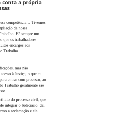
 conta a própria
ssas
 nossa competência… Tivemos
mpliação da nossa
o Trabalho. Há sempre um
o que os trabalhadores
uitos encargos aos
do Trabalho.
ficações, mas não
acesso à Justiça, o que eu
 para entrar com processo, ao
 do Trabalho geralmente são
sso.
tituto do processo civil, que
e integrar o Judiciário, daí
termo a reclamação e ela