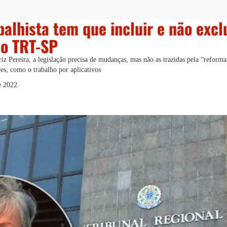
alhista tem que incluir e não exclu
do TRT-SP
z Pereira, a legislação precisa de mudanças, mas não as trazidas pela “reform
res, como o trabalho por aplicativos
e 2022