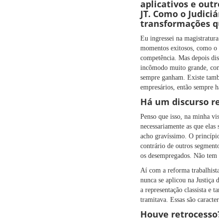
aplicativos e out
JT. Como o Judici
transformações q
Eu ingressei na magistratur
momentos exitosos, como o f
competência. Mas depois dis
incômodo muito grande, como
sempre ganham. Existe també
empresários, então sempre h
Há um discurso re
Penso que isso, na minha vi
necessariamente as que elas 
acho gravíssimo. O princípio
contrário de outros segmento
os desempregados. Não tem c
Aí com a reforma trabalhista
nunca se aplicou na Justiça 
a representação classista e
tramitava. Essas são caracte
Houve retrocesso