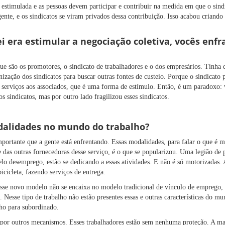
r estimulada e as pessoas devem participar e contribuir na medida em que o sind
nte, e os sindicatos se viram privados dessa contribuição. Isso acabou criando
lei era estimular a negociação coletiva, vocês en
ue são os promotores, o sindicato de trabalhadores e o dos empresários. Tinha 
zação dos sindicatos para buscar outras fontes de custeio. Porque o sindicato p
r serviços aos associados, que é uma forma de estímulo. Então, é um paradoxo: 
os sindicatos, mas por outro lado fragilizou esses sindicatos.
dalidades no mundo do trabalho?
portante que a gente está enfrentando. Essas modalidades, para falar o que é m
e das outras fornecedoras desse serviço, é o que se popularizou. Uma legião de p
lo desemprego, estão se dedicando a essas atividades. E não é só motorizadas. 
bicicleta, fazendo serviços de entrega.
sse novo modelo não se encaixa no modelo tradicional de vínculo de emprego,
o. Nesse tipo de trabalho não estão presentes essas e outras características do 
lho para subordinado.
 por outros mecanismos. Esses trabalhadores estão sem nenhuma proteção. A ma