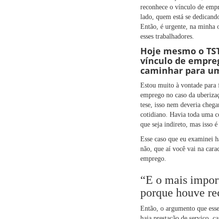
reconhece o vínculo de empre
lado, quem está se dedicando
Então, é urgente, na minha 
esses trabalhadores.
Hoje mesmo o TST
vínculo de empreg
caminhar para um
Estou muito à vontade para f
emprego no caso da uberiza
tese, isso nem deveria cheg
cotidiano. Havia toda uma c
que seja indireto, mas isso 
Esse caso que eu examinei ha
não, que aí você vai na cara
emprego.
“E o mais import
porque houve re
Então, o argumento que esses
haja prestação de serviço, ca