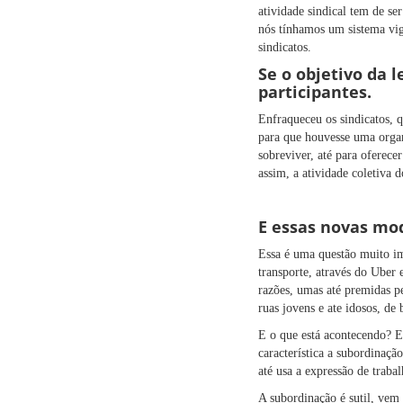
atividade sindical tem de se
nós tínhamos um sistema vige
sindicatos.
Se o objetivo da 
participantes.
Enfraqueceu os sindicatos, q
para que houvesse uma organi
sobreviver, até para oferece
assim, a atividade coletiva d
E essas novas mo
Essa é uma questão muito im
transporte, através do Uber 
razões, umas até premidas pe
ruas jovens e ate idosos, de 
E o que está acontecendo? E
característica a subordinaçã
até usa a expressão de traba
A subordinação é sutil, vem