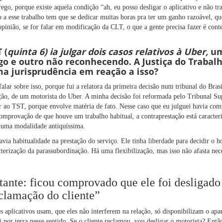
go, porque existe aquela condição “ah, eu posso desligar o aplicativo e não tr
 a esse trabalho tem que se dedicar muitas horas pra ter um ganho razoável, que
opinião, se for falar em modificação da CLT, o que a gente precisa fazer é con
 (
quinta 6) ia julgar dois casos relativos à Uber,
um
o e outro não reconhecendo. A Justiça do Trabalh
a jurisprudência em reação a isso?
alar sobre isso, porque fui a relatora da primeira decisão num tribunal do Bras
ção, de um motorista do Uber. A minha decisão foi reformada pelo Tribunal S
ar ao TST, porque envolve matéria de fato. Nesse caso que eu julguei havia co
omprovação de que houve um trabalho habitual, a contraprestação está caracter
é uma modalidade antiquíssima.
via habitualidade na prestação do serviço. Ele tinha liberdade para decidir o ho
cterização da parassubordinação. Há uma flexibilização, mas isso não afasta ne
ante: ficou comprovado que ele foi desligado
clamação do cliente”
 aplicativos usam, que eles não interferem na relação, só disponibilizam o apa
i por terra nesse sentido. Se o cliente reclamou, vou desligar o motorista? Entã