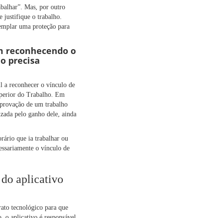
abalhar”. Mas, por outro
 justifique o trabalho.
templar uma proteção para
 reconhecendo o
o precisa
il a reconhecer o vínculo de
uperior do Trabalho. Em
mprovação de um trabalho
izada pelo ganho dele, ainda
rário que ia trabalhar ou
cessariamente o vínculo de
 do aplicativo
rato tecnológico para que
o, o aplicativo é responsável