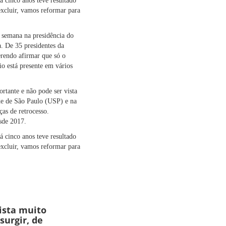
á cinco anos teve resultado
excluir, vamos reformar para
 semana na presidência do
. De 35 presidentes da
uerendo afirmar que só o
io está presente em vários
rtante e não pode ser vista
de de São Paulo (USP) e na
as de retrocesso.
esde 2017.
á cinco anos teve resultado
excluir, vamos reformar para
ista muito
surgir, de