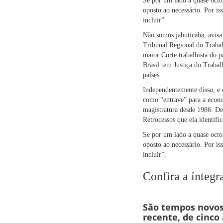
Se por um lado a quase octo
oposto ao necessário. Por is
incluir”.
Não somos jabuticaba, avisa
Tribunal Regional do Trabal
maior Corte trabalhista do p
Brasil tem Justiça do Trabal
países.
Independentemente disso, e 
como “entrave” para a econo
magistratura desde 1986. De
Retrocessos que ela identifi
Se por um lado a quase octo
oposto ao necessário. Por is
incluir”.
Confira a íntegr
São tempos novos
recente, de cinco