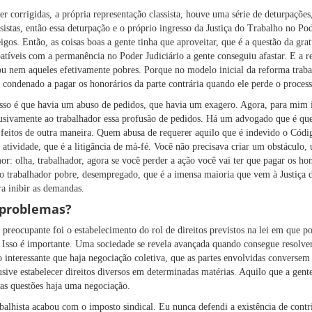
r corrigidas, a própria representação classista, houve uma série de deturpações,
ssistas, então essa deturpação e o próprio ingresso da Justiça do Trabalho no Pod
eigos. Então, as coisas boas a gente tinha que aproveitar, que é a questão da gra
tíveis com a permanência no Poder Judiciário a gente conseguiu afastar. E a r
 nem aqueles efetivamente pobres. Porque no modelo inicial da reforma trabal
 condenado a pagar os honorários da parte contrária quando ele perde o process
isso é que havia um abuso de pedidos, que havia um exagero. Agora, para mim is
lusivamente ao trabalhador essa profusão de pedidos. Há um advogado que é qu
r feitos de outra maneira. Quem abusa de requerer aquilo que é indevido o Códi
a atividade, que é a litigância de má-fé. Você não precisava criar um obstáculo
r: olha, trabalhador, agora se você perder a ação você vai ter que pagar os hon
a o trabalhador pobre, desempregado, que é a imensa maioria que vem à Justiça
ra inibir as demandas.
 problemas?
reocupante foi o estabelecimento do rol de direitos previstos na lei em que po
 Isso é importante. Uma sociedade se revela avançada quando consegue resolver
o interessante que haja negociação coletiva, que as partes envolvidas convers
sive estabelecer direitos diversos em determinadas matérias. Aquilo que a gent
as questões haja uma negociação.
balhista acabou com o imposto sindical. Eu nunca defendi a existência de cont