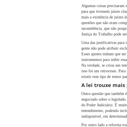
Algumas coisas precisaram se
para que tivessem juízes cla
mais a existência de juízes l
questões que não eram compa
sucumbência, que não poupou
Justiça do Trabalho pode ser
Uma das justificativas para 
gente não pode atribuir exc
Esses ajustes tinham que se
instrumentos para inibir ess
Na verdade, se criou um temo
isso foi um retrocesso. Par
existir esse tipo de temor pa
A lei trouxe mais
Outra questão que também é p
negociado sobre o legislado.
do Poder Judiciário. É muit
entendimento, podendo inclu
indisponível, em determinad
Por outro lado a reforma tra