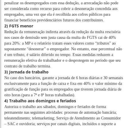
penalizar os desempregados com essa dedução, a arrecadação não pode
ser considerada como recurso para cobrir a desoneração concedida aos
empregados, uma vez que ela é recolhida aos cofres públicos para
financiar benefícios previdenciários futuros dos contribuintes.
2) FGTS menor
Redução da remuneração indireta através da redução da multa rescisória
nos casos de demissão sem justa causa da multa do FGTS cai de 40%
para 20%: a MP e o relatório tratam esses valores como “tributos” ao
supostamente “desonerar” o empregador. No entanto, esse percentual não
é um tributo, é salário diferido no tempo. Essas medidas reduzem a
remuneração efetiva do trabalhador e o desprotegem no período que seu
contrato de trabalho termina.
3) Jornada de trabalho
No caso dos bancários, garante a jornada de 6 horas diárias e 30 semanais
exclusivamente para a função de caixa e fixa em 40% o valor mínimo da
gratificação de função para os empregados que tiverem jornada diária de
oito horas (para a 7ª e 8ª horas trabalhadas).
4) Trabalho aos domingos e feriados
Autoriza o trabalho aos sábados, domingos e feriados de forma
permanente nas seguintes atividades: processo de automação bancária;
teleatendimento; telemarketing; Serviço de Atendimento ao Consumidor
– SAC e ouvidoria; serviços por canais digitais, incluídos o suporte a