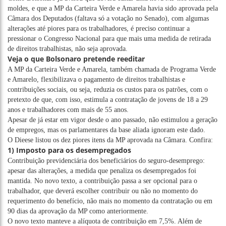
moldes, e que a MP da Carteira Verde e Amarela havia sido aprovada pela
Câmara dos Deputados (faltava só a votação no Senado), com algumas
alterações até piores para os trabalhadores, é preciso continuar a
pressionar o Congresso Nacional para que mais uma medida de retirada
de direitos trabalhistas, não seja aprovada.
Veja o que Bolsonaro pretende reeditar
A MP da Carteira Verde e Amarela, também chamada de Programa Verde
e Amarelo, flexibilizava o pagamento de direitos trabalhistas e
contribuições sociais, ou seja, reduzia os custos para os patrões, com o
pretexto de que, com isso, estimula a contratação de jovens de 18 a 29
anos e trabalhadores com mais de 55 anos.
Apesar de já estar em vigor desde o ano passado, não estimulou a geração
de empregos, mas os parlamentares da base aliada ignoram este dado.
O Dieese listou os dez piores itens da MP aprovada na Câmara. Confira:
1) Imposto para os desempregados
Contribuição previdenciária dos beneficiários do seguro-desemprego:
apesar das alterações, a medida que penaliza os desempregados foi
mantida. No novo texto, a contribuição passa a ser opcional para o
trabalhador, que deverá escolher contribuir ou não no momento do
requerimento do benefício, não mais no momento da contratação ou em
90 dias da aprovação da MP como anteriormente.
O novo texto manteve a alíquota de contribuição em 7,5%. Além de