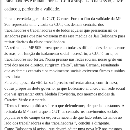
trabalhadores e trabalhadoras. Com a suspensão da sessão, a MP
caducou, perdendo a validade.
Para a secretária-geral da CUT, Carmen Foro, o fim da validade da MP
905 representa uma vitória da CUT, das demais centrais, dos
trabalhadores e trabalhadoras e de todos aqueles que pressionaram os
senadores para que não votassem mais essa medida de Jair Bolsonaro para
retirar direitos da classe trabalhadora.
“A retirada da MP 905 prova que com todas as dificuldades de ocuparmos
às ruas, em função do isolamento social necessário, a CUT é forte, os
trabalhadores são fortes. Nossa pressão nas redes sociais, nosso grito em
prol dos nossos direitos, surgiram efeito”, afirma Carmen, ressaltando
que as demais centrais e os movimentos sociais estiverem firmes e unidos
nesta luta.
Para ela, apesar da vitória, será preciso enfrentar ainda, com firmeza,
outras propostas deste governo, já que Bolsonaro anunciou em rede social
que vai apresentar outra Medida Provisória, nos mesmos moldes da
Carteira Verde e Amarela.
“Temos firmeza política sobre o que defendemos, de que lado estamos. A
retirada da MP mostra que a CUT, as centrais, os movimentos sociais,
populares e do campo da esquerda sabem de que lado estão. Estamos ao
lado dos trabalhadores e das trabalhadoras “, conclui a dirigente.
Como Bolsonaro já avisou que deverá editar uma nova MP nos mesmos