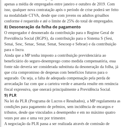
apenas a média de empregados entre janeiro e outubro de 2019. Com
isso, qualquer nova contratação após o período de crise poderá ser feito
na modalidade CTVA, desde que com jovens ou adultos grisalhos
conforme é requerido e até o limite de 25% do total de empregados.
8) Desoneração da folha de pagamento
O empregador é desonerado da contribuição para o Regime Geral de
Previdência Social (RGPS), da contribuição para o Sistema S (Sesi,
Senai, Sesc, Senac, Senar, Senat, Sescoop e Sebrae) e da contribuição
para o Incra.
Ainda que a MP tenha imposto a contribuição previdenciária ao
beneficiário do seguro-desemprego como medida compensatória, essa
fonte não deveria ser considerada substituta da desoneração da folha, já
que cria compromisso de despesas com benefícios futuros para o
segurado. Ou seja, a falta de adequada compensação pela perda de
arrecadação faz com que a carteira verde e amarela resulte em renúncia
fiscal expressiva, que onerará principalmente a Previdência Social.
9) PLR
Na lei da PLR (Programa de Lucros e Resultados), a MP regulamenta as
condições para pagamento de prêmios, sem incidência de encargos e
tributos, desde que vinculados a desempenho e em no máximo quatro
vezes por ano e uma vez por trimestre.
A negociação da PLR passa a ser realizada através de comissão de