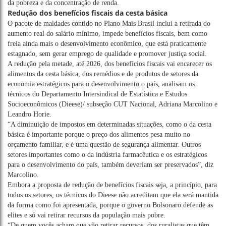
da pobreza e da concentração de renda.
Redução dos benefícios fiscais da cesta básica
O pacote de maldades contido no Plano Mais Brasil inclui a retirada do
aumento real do salário mínimo, impede benefícios fiscais, bem como
freia ainda mais o desenvolvimento econômico, que está praticamente
estagnado, sem gerar emprego de qualidade e promover justiça social.
A redução pela metade, até 2026, dos benefícios fiscais vai encarecer os
alimentos da cesta básica, dos remédios e de produtos de setores da
economia estratégicos para o desenvolvimento o país, analisam os
técnicos do Departamento Intersindical de Estatística e Estudos
Socioeconômicos (Dieese)/ subseção CUT Nacional, Adriana Marcolino e
Leandro Horie.
“A diminuição de impostos em determinadas situações, como o da cesta
básica é importante porque o preço dos alimentos pesa muito no
orçamento familiar, e é uma questão de segurança alimentar. Outros
setores importantes como o da indústria farmacêutica e os estratégicos
para o desenvolvimento do país, também deveriam ser preservados”, diz
Marcolino.
Embora a proposta de redução de benefícios fiscais seja, a princípio, para
todos os setores, os técnicos do Dieese não acreditam que ela será mantida
da forma como foi apresentada, porque o governo Bolsonaro defende as
elites e só vai retirar recursos da população mais pobre.
“De quem vocês acham que vão retirar recursos, dos ruralistas que têm