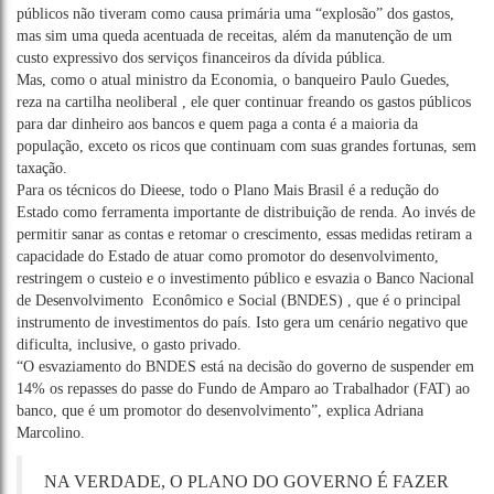
públicos não tiveram como causa primária uma “explosão” dos gastos,
mas sim uma queda acentuada de receitas, além da manutenção de um
custo expressivo dos serviços financeiros da dívida pública.
Mas, como o atual ministro da Economia, o banqueiro Paulo Guedes,
reza na cartilha neoliberal , ele quer continuar freando os gastos públicos
para dar dinheiro aos bancos e quem paga a conta é a maioria da
população, exceto os ricos que continuam com suas grandes fortunas, sem
taxação.
Para os técnicos do Dieese, todo o Plano Mais Brasil é a redução do
Estado como ferramenta importante de distribuição de renda. Ao invés de
permitir sanar as contas e retomar o crescimento, essas medidas retiram a
capacidade do Estado de atuar como promotor do desenvolvimento,
restringem o custeio e o investimento público e esvazia o Banco Nacional
de Desenvolvimento Econômico e Social (BNDES) , que é o principal
instrumento de investimentos do país. Isto gera um cenário negativo que
dificulta, inclusive, o gasto privado.
“O esvaziamento do BNDES está na decisão do governo de suspender em
14% os repasses do passe do Fundo de Amparo ao Trabalhador (FAT) ao
banco, que é um promotor do desenvolvimento”, explica Adriana
Marcolino.
NA VERDADE, O PLANO DO GOVERNO É FAZER