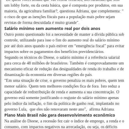
um lobby forte, ou da cesta básica, que é composta por produtos, em sua
maioria, da agricultura familiar?, questiona Adriana, que complementa: “
o risco de que as isenções fiscais para a população mais pobre sejam
revistas de forma descuidada é muito grande”.
Salário mínimo sem aumento real por dois anos
Outro ponto questionado foi a necessidade de manter a dívida pública sob
controle, utilizando para isso o fim do aumento real do salário mínimo
por até dois anos quando o país estiver em “emergência fiscal” para evitar
impactos sobre os pagamentos dos benefícios previdenciários.
Segundo os técnicos do Dieese, o salário mínimo é a referência salarial
para cerca de 48 milhões de brasileiros. Também é comprovadamente um
mecanismo eficaz de redução das desigualdades de renda do trabalho e de
dinamização da economia em diversas regiões do país.
“Em uma situação de crise, o governo penaliza os mais pobres, quem tem
menor salário. Quem tem melhores condições fica de fora. Isto reduz a
capacidade de redistribuição de renda e aumenta a sua concentração. O
governo está somente justificando o reajuste do salário mínimo apenas
pelo índice da inflação, o fim da política de ganho real, implantado no
governo Lula, que eles não renovaram neste ano”, afirma Adriana.
Plano Mais Brasil não gera desenvolvimento econômico
Na análise do Dieese, a recessão fez cair o índice de emprego, a renda e o
consumo, com impactos negativos na arrecadação, ou seja, os déficits