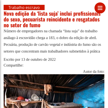
Trabalho escravo
Nova edição da ‘lista suja’ inclui profissionais
do sexo, pecuarista reincidente e resgatados
no setor de fumo
Número de empregadores na chamada “lista suja” do trabalho
análago à escravidão chega a 183, o dobro da edição de abril.
Pecuária, produção de carvão vegetal e indústria do fumo são os
setores que concentram mais trabalhadores submetidos à prática
Escrito por
13 de outubro de 2022
Compartilhe:
Autor da foto: