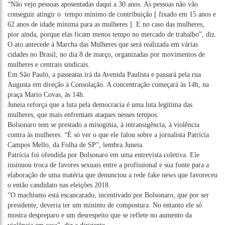
“Não vejo pessoas aposentadas daqui a 30 anos. As pessoas não vão
conseguir atingir o tempo mínimo de contribuição [ fixado em 15 anos e
62 anos de idade mínima para as mulheres ]. E no caso das mulheres,
pior ainda, porque elas ficam menos tempo no mercado de trabalho”, diz.
O ato antecede à Marcha das Mulheres que será realizada em várias
cidades no Brasil, no dia 8 de março, organizadas por movimentos de
mulheres e centrais sindicais.
Em São Paulo, a passeatas irá da Avenida Paulista e passará pela rua
Augusta em direção à Consolação. A concentração começará às 14h, na
praça Mario Covas, às 14h.
Juneia reforça que a luta pela democracia é uma luta legítima das
mulheres, que mais enfrentam ataques nesses tempos.
Bolsonaro tem se prestado a misoginia, à intransigência, à violência
contra às mulheres. “É só ver o que ele falou sobre a jornalista Patrícia
Campos Mello, da Folha de SP”, lembra Juneia.
Patrícia foi ofendida por Bolsonaro em uma entrevista coletiva. Ele
insinuou troca de favores sexuais entre a profissional e sua fonte para a
elaboração de uma matéria que denunciou a rede fake news que favoreceu
o então candidato nas eleições 2018.
“O machismo está escancarado, incentivado por Bolsonaro, que por ser
presidente, deveria ter um mínimo de compostura. No entanto ele só
mostra despreparo e um desrespeito que se reflete no aumento da