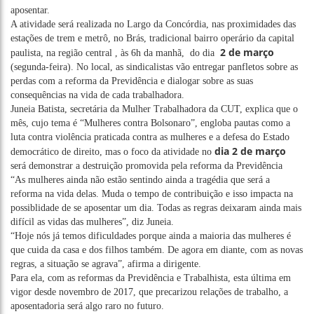
aposentar.
A atividade será realizada no Largo da Concórdia, nas proximidades das
estações de trem e metrô, no Brás, tradicional bairro operário da capital
2 de março
paulista, na região central , às 6h da manhã, do dia
(segunda-feira). No local, as sindicalistas vão entregar panfletos sobre as
perdas com a reforma da Previdência e dialogar sobre as suas
consequências na vida de cada trabalhadora.
Juneia Batista, secretária da Mulher Trabalhadora da CUT, explica que o
mês, cujo tema é “Mulheres contra Bolsonaro”, engloba pautas como a
luta contra violência praticada contra as mulheres e a defesa do Estado
dia 2 de março
democrático de direito, mas o foco da atividade no
será demonstrar a destruição promovida pela reforma da Previdência
“As mulheres ainda não estão sentindo ainda a tragédia que será a
reforma na vida delas. Muda o tempo de contribuição e isso impacta na
possiblidade de se aposentar um dia. Todas as regras deixaram ainda mais
difícil as vidas das mulheres”, diz Juneia.
“Hoje nós já temos dificuldades porque ainda a maioria das mulheres é
que cuida da casa e dos filhos também. De agora em diante, com as novas
regras, a situação se agrava”, afirma a dirigente.
Para ela, com as reformas da Previdência e Trabalhista, esta última em
vigor desde novembro de 2017, que precarizou relações de trabalho, a
aposentadoria será algo raro no futuro.