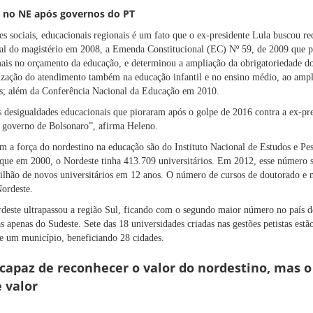
 no NE após governos do PT
es sociais, educacionais regionais é um fato que o ex-presidente Lula buscou re
al do magistério em 2008, a Emenda Constitucional (EC) Nº 59, de 2009 que p
mais no orçamento da educação, e determinou a ampliação da obrigatoriedade do 
lização do atendimento também na educação infantil e no ensino médio, ao ampl
os; além da Conferência Nacional da Educação em 2010.
as desigualdades educacionais que pioraram após o golpe de 2016 contra a ex-pr
 governo de Bolsonaro”, afirma Heleno.
 a força do nordestino na educação são do Instituto Nacional de Estudos e Pe
 que em 2000, o Nordeste tinha 413.709 universitários. Em 2012, esse número 
ilhão de novos universitários em 12 anos. O número de cursos de doutorado e
ordeste.
rdeste ultrapassou a região Sul, ficando com o segundo maior número no país d
ás apenas do Sudeste. Sete das 18 universidades criadas nas gestões petistas es
 um município, beneficiando 28 cidades.
capaz de reconhecer o valor do nordestino, mas o
 valor