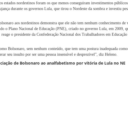
os estados nordestinos foram os que menos conseguiram investimentos públicos
ujança durante os governos Lula, que tirou o Nordeste da sombra e investiu pes
olsonaro aos nordestinos demonstra que ele não tem nenhum conhecimento de vi
 lido o Plano Nacional de Educação (PNE), criado no governo Lula, em 2009, qu
e, reage o presidente da Confederação Nacional dos Trabalhadores em Educaç
como Bolsonaro, sem nenhum conteúdo, que tem uma postura inadequada como 
ar seu insulto por ser uma pessoa insensível e desprezível”, diz Heleno.
ociação de Bolsonaro ao analfabetismo por vitória de Lula no NE