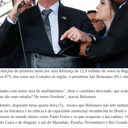
eleições do primeiro turno por uma diferença de 12,9 milhões de votos na Reg
eve 67% dos votos nos 9 estados da região, o presidente Jair Bolsonaro (PL) ch
tados com maior taxa de analfabetismo”, disse o candidato derrotado, que acab
is são esses estados? No nosso Nordeste”, atacou Bolsonaro.
estino, disparado nessa quarta-feira (5), mostra que Bolsonaro não tem nenh
as na literatura e na ciência e da capacidade intelectual reconhecida no Brasi
famosos no mundo inteiro como Paulo Freire e os que ocuparam a sua cadeira. O
s do Ceará e de Alagoas; e um do Maranhão, Paraíba, Pernambuco e Rio Grande