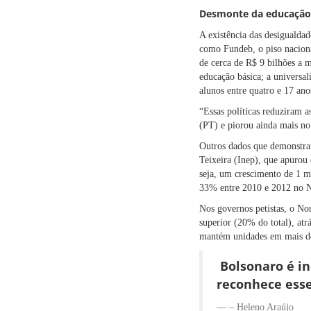
Desmonte da educação
A existência das desigualdad
como Fundeb, o piso nacion
de cerca de R$ 9 bilhões a 
educação básica; a universa
alunos entre quatro e 17 an
“Essas políticas reduziram 
(PT) e piorou ainda mais no
Outros dados que demonstram
Teixeira (Inep), que apurou
seja, um crescimento de 1 m
33% entre 2010 e 2012 no N
Nos governos petistas, o No
superior (20% do total), atr
mantém unidades em mais de
Bolsonaro é in
reconhece esse
– Heleno Araújo