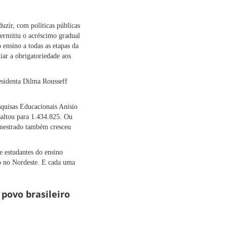
duzir, com políticas públicas
ermitiu o acréscimo gradual
ensino a todas as etapas da
iar a obrigatoriedade aos
esidenta Dilma Rousseff
squisas Educacionais Anísio
saltou para 1.434.825. Ou
 mestrado também cresceu
e estudantes do ensino
tão no Nordeste. E cada uma
 povo brasileiro