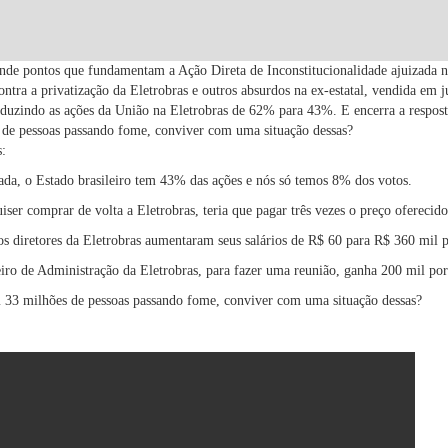
nde pontos que fundamentam a Ação Direta de Inconstitucionalidade ajuizada n
ntra a privatização da Eletrobras e outros absurdos na ex-estatal, vendida em 
reduzindo as ações da União na Eletrobras de 62% para 43%. E encerra a respo
 de pessoas passando fome, conviver com uma situação dessas?
s:
zada, o Estado brasileiro tem 43% das ações e nós só temos 8% dos votos.
ser comprar de volta a Eletrobras, teria que pagar três vezes o preço oferecid
 os diretores da Eletrobras aumentaram seus salários de R$ 60 para R$ 360 mil 
ro de Administração da Eletrobras, para fazer uma reunião, ganha 200 mil po
33 milhões de pessoas passando fome, conviver com uma situação dessas?