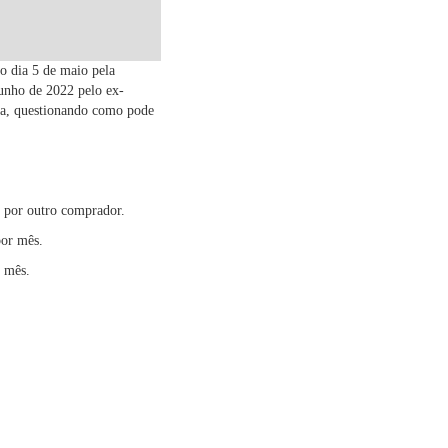
o dia 5 de maio pela
junho de 2022 pelo ex-
sta, questionando como pode
o por outro comprador.
por mês.
r mês.