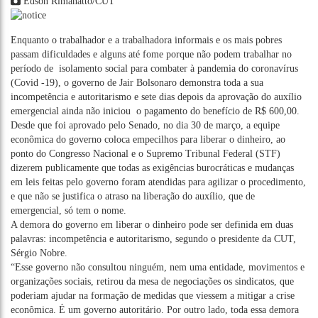
Edson Rimanatto/CUT
Enquanto o trabalhador e a trabalhadora informais e os mais pobres
passam dificuldades e alguns até fome porque não podem trabalhar no
período de isolamento social para combater à pandemia do coronavírus
(Covid -19), o governo de Jair Bolsonaro demonstra toda a sua
incompetência e autoritarismo e sete dias depois da aprovação do auxílio
emergencial ainda não iniciou o pagamento do benefício de R$ 600,00.
Desde que foi aprovado pelo Senado, no dia 30 de março, a equipe
econômica do governo coloca empecilhos para liberar o dinheiro, ao
ponto do Congresso Nacional e o Supremo Tribunal Federal (STF)
dizerem publicamente que todas as exigências burocráticas e mudanças
em leis feitas pelo governo foram atendidas para agilizar o procedimento,
e que não se justifica o atraso na liberação do auxílio, que de
emergencial, só tem o nome.
A demora do governo em liberar o dinheiro pode ser definida em duas
palavras: incompetência e autoritarismo, segundo o presidente da CUT,
Sérgio Nobre.
“Esse governo não consultou ninguém, nem uma entidade, movimentos e
organizações sociais, retirou da mesa de negociações os sindicatos, que
poderiam ajudar na formação de medidas que viessem a mitigar a crise
econômica. É um governo autoritário. Por outro lado, toda essa demora