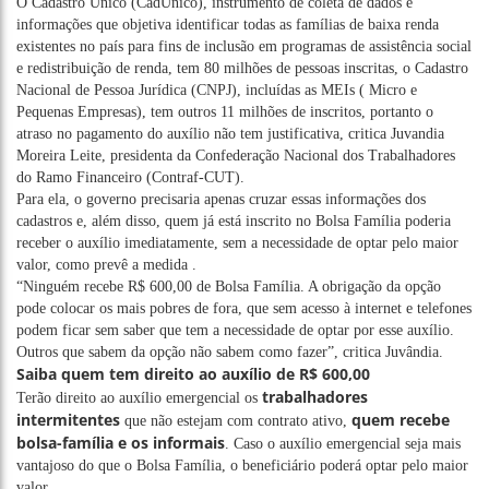
O Cadastro Único (CadÚnico), instrumento de coleta de dados e
informações que objetiva identificar todas as famílias de baixa renda
existentes no país para fins de inclusão em programas de assistência social
e redistribuição de renda, tem 80 milhões de pessoas inscritas, o Cadastro
Nacional de Pessoa Jurídica (CNPJ), incluídas as MEIs ( Micro e
Pequenas Empresas), tem outros 11 milhões de inscritos, portanto o
atraso no pagamento do auxílio não tem justificativa, critica Juvandia
Moreira Leite, presidenta da Confederação Nacional dos Trabalhadores
do Ramo Financeiro (Contraf-CUT).
Para ela, o governo precisaria apenas cruzar essas informações dos
cadastros e, além disso, quem já está inscrito no Bolsa Família poderia
receber o auxílio imediatamente, sem a necessidade de optar pelo maior
valor, como prevê a medida .
“Ninguém recebe R$ 600,00 de Bolsa Família. A obrigação da opção
pode colocar os mais pobres de fora, que sem acesso à internet e telefones
podem ficar sem saber que tem a necessidade de optar por esse auxílio.
Outros que sabem da opção não sabem como fazer”, critica Juvândia.
Saiba quem tem direito ao auxílio de R$ 600,00
trabalhadores
Terão direito ao auxílio emergencial os
intermitentes
quem recebe
que não estejam com contrato ativo,
bolsa-família e os informais
. Caso o auxílio emergencial seja mais
vantajoso do que o Bolsa Família, o beneficiário poderá optar pelo maior
valor.