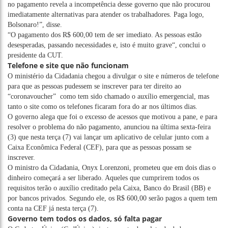
no pagamento revela a incompetência desse governo que não procurou
imediatamente alternativas para atender os trabalhadores. Paga logo,
Bolsonaro!”, disse.
“O pagamento dos R$ 600,00 tem de ser imediato. As pessoas estão
desesperadas, passando necessidades e, isto é muito grave“, conclui o
presidente da CUT.
Telefone e site que não funcionam
O ministério da Cidadania chegou a divulgar o site e números de telefone
para que as pessoas pudessem se inscrever para ter direito ao
“coronavoucher” como tem sido chamado o auxílio emergencial, mas
tanto o site como os telefones ficaram fora do ar nos últimos dias.
O governo alega que foi o excesso de acessos que motivou a pane, e para
resolver o problema do não pagamento, anunciou na última sexta-feira
(3) que nesta terça (7) vai lançar um aplicativo de celular junto com a
Caixa Econômica Federal (CEF), para que as pessoas possam se
inscrever.
O ministro da Cidadania, Onyx Lorenzoni, prometeu que em dois dias o
dinheiro começará a ser liberado. Aqueles que cumprirem todos os
requisitos terão o auxílio creditado pela Caixa, Banco do Brasil (BB) e
por bancos privados. Segundo ele, os R$ 600,00 serão pagos a quem tem
conta na CEF já nesta terça (7).
Governo tem todos os dados, só falta pagar