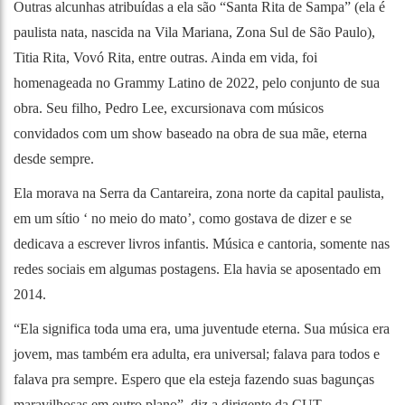
Outras alcunhas atribuídas a ela são “Santa Rita de Sampa” (ela é
paulista nata, nascida na Vila Mariana, Zona Sul de São Paulo),
Titia Rita, Vovó Rita, entre outras. Ainda em vida, foi
homenageada no Grammy Latino de 2022, pelo conjunto de sua
obra. Seu filho, Pedro Lee, excursionava com músicos
convidados com um show baseado na obra de sua mãe, eterna
desde sempre.
Ela morava na Serra da Cantareira, zona norte da capital paulista,
em um sítio ‘ no meio do mato’, como gostava de dizer e se
dedicava a escrever livros infantis. Música e cantoria, somente nas
redes sociais em algumas postagens. Ela havia se aposentado em
2014.
“Ela significa toda uma era, uma juventude eterna. Sua música era
jovem, mas também era adulta, era universal; falava para todos e
falava pra sempre. Espero que ela esteja fazendo suas bagunças
maravilhosas em outro plano”, diz a dirigente da CUT.