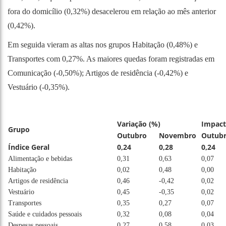
fora do domicílio (0,32%) desacelerou em relação ao mês anterior
(0,42%).
Em seguida vieram as altas nos grupos Habitação (0,48%) e
Transportes com 0,27%. As maiores quedas foram registradas em
Comunicação (-0,50%); Artigos de residência (-0,42%) e
Vestuário (-0,35%).
Variação (%)
Impacto
Grupo
Outubro
Novembro
Outub
Índice Geral
0,24
0,28
0,24
Alimentação e bebidas
0,31
0,63
0,07
Habitação
0,02
0,48
0,00
Artigos de residência
0,46
-0,42
0,02
Vestuário
0,45
-0,35
0,02
Transportes
0,35
0,27
0,07
Saúde e cuidados pessoais
0,32
0,08
0,04
Despesas pessoais
0,27
0,58
0,03