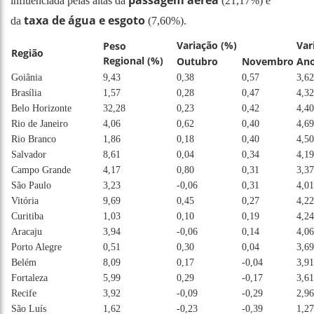
influenciada pelas altas da
(21,17%) e
taxa de água e esgoto
da
(7,60%).
Variação (%)
Var
Peso
Região
Regional (%)
Outubro
Novembro
An
Goiânia
9,43
0,38
0,57
3,62
Brasília
1,57
0,28
0,47
4,32
Belo Horizonte
32,28
0,23
0,42
4,40
Rio de Janeiro
4,06
0,62
0,40
4,69
Rio Branco
1,86
0,18
0,40
4,50
Salvador
8,61
0,04
0,34
4,19
Campo Grande
4,17
0,80
0,31
3,37
São Paulo
3,23
-0,06
0,31
4,01
Vitória
9,69
0,45
0,27
4,22
Curitiba
1,03
0,10
0,19
4,24
Aracaju
3,94
-0,06
0,14
4,06
Porto Alegre
0,51
0,30
0,04
3,69
Belém
8,09
0,17
-0,04
3,91
Fortaleza
5,99
0,29
-0,17
3,61
Recife
3,92
-0,09
-0,29
2,96
São Luís
1,62
-0,23
-0,39
1,27