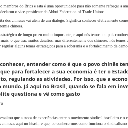
o membros do Brics e esta é uma oportunidade para não somente reforçar a am
, declarou o vice-presidente da Ahhui Federation of Trade Unions.
sita dos chineses vai além de um diálogo. Significa conhecer efetivamente com
onomia chinesa.
stratégico de longo prazo muito importante, e aqui nós temos um país contine
rmais, o que traz muitos desafios, mas diferentemente dos chineses, nós temos 
r regular alguns temas estratégicos para a soberania e o fortalecimento da democ
conhecer, entender como é que o povo chinês te
 que para fortalecer a sua economia é ter o Estad
to, regulando as atividades. Por isso, que a econ
o mundo. Já aqui no Brasil, quando se fala em in
elite questiona e vê como gasto
ra
ssaltou que a troca de experiências entre o movimento sindical brasileiro e o 
s chinesas aqui no Brasil, e que, ao conhecermos como funciona o sindicalism