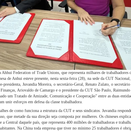
Ahhui Federation of Trade Unions, que representa milhares de trabalhadores d
nesa de Anhui esteve presente, nesta sexta-feira (28), na sede da CUT Nacional,
ce-presidenta, Juvandia Moreira, o secretário-Geral, Renato Zulato, o secretário
 Finanças, Ariovaldo de Camargo e o presidente da CUT São Paulo, Raimundo 
nado um Tratado de Amizade, Comunicação e Cooperação” entre as duas entidad
am unir esforços em defesa da classe trabalhadora.
alhes de como funciona a estrutura da CUT e seus sindicatos. Juvandia respon
sso, que metade da sua direção seja composta por mulheres. Os chineses expli
 a Central daquele país, que representa 400 milhões de trabalhadoras e trabalh
habitantes. Na China toda empresa que tiver no mínimo 25 trabalhadores é obri