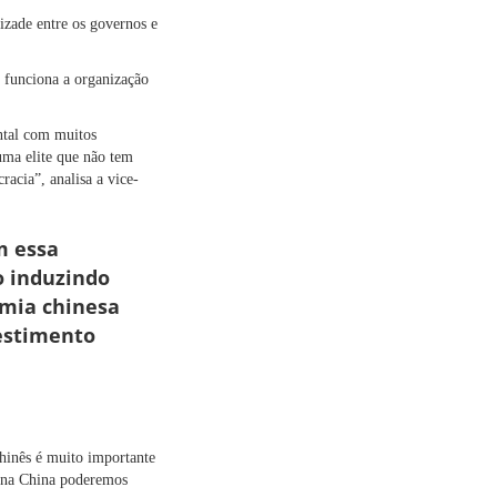
izade entre os governos e
o funciona a organização
ntal com muitos
uma elite que não tem
racia”, analisa a vice-
m essa
o induzindo
omia chinesa
vestimento
chinês é muito importante
o na China poderemos