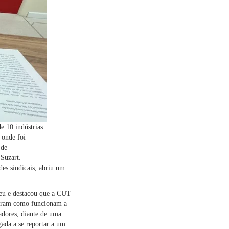
e 10 indústrias
 onde foi
 de
Suzart.
es sindicais, abriu um
deu e destacou que a CUT
caram como funcionam a
adores, diante de uma
gada a se reportar a um