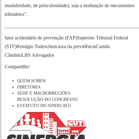
insalubridade, de periculosidade), seja a instituição de mecanismos
tributários”.
______________________________________________________
fator acide
n
tário de prevenção (FAP)
Supremo Tribunal Federal
(STF)
Remígio Todeschini
caixa da previdência
Camila
Cândido
LBS Advogados
Compartilhe:
QUEM SOMOS
DIRETORIA
SEDE E MACRORREGIÕES
RESOLUÇÃO DO CONGRESSO
ESTATUTO DO SINDICATO