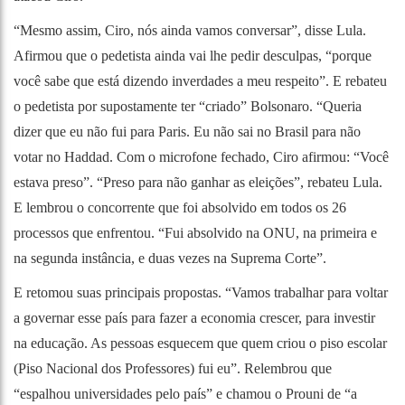
“Mesmo assim, Ciro, nós ainda vamos conversar”, disse Lula.
Afirmou que o pedetista ainda vai lhe pedir desculpas, “porque
você sabe que está dizendo inverdades a meu respeito”. E rebateu
o pedetista por supostamente ter “criado” Bolsonaro. “Queria
dizer que eu não fui para Paris. Eu não sai no Brasil para não
votar no Haddad. Com o microfone fechado, Ciro afirmou: “Você
estava preso”. “Preso para não ganhar as eleições”, rebateu Lula.
E lembrou o concorrente que foi absolvido em todos os 26
processos que enfrentou. “Fui absolvido na ONU, na primeira e
na segunda instância, e duas vezes na Suprema Corte”.
E retomou suas principais propostas. “Vamos trabalhar para voltar
a governar esse país para fazer a economia crescer, para investir
na educação. As pessoas esquecem que quem criou o piso escolar
(Piso Nacional dos Professores) fui eu”. Relembrou que
“espalhou universidades pelo país” e chamou o Prouni de “a