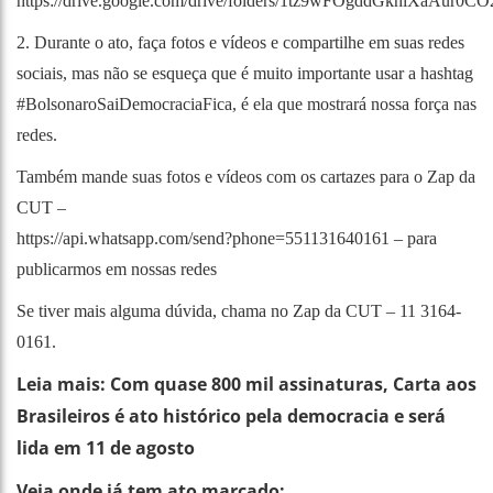
https://drive.google.com/drive/folders/1tz9wFOgddGkhiXaAur
2. Durante o ato, faça fotos e vídeos e compartilhe em suas redes
sociais, mas não se esqueça que é muito importante usar a hashtag
#BolsonaroSaiDemocraciaFica, é ela que mostrará nossa força nas
redes.
Também mande suas fotos e vídeos com os cartazes para o Zap da
CUT –
https://api.whatsapp.com/send?phone=551131640161 – para
publicarmos em nossas redes
Se tiver mais alguma dúvida, chama no Zap da CUT – 11 3164-
0161.
Leia mais: Com quase 800 mil assinaturas, Carta aos
Brasileiros é ato histórico pela democracia e será
lida em 11 de agosto
Veja onde já tem ato marcado: