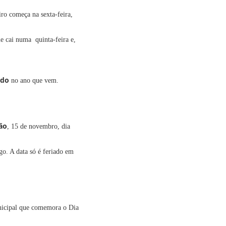
iro começa na sexta-feira,
ue cai numa quinta-feira e,
ado
no ano que vem.
ão
, 15 de novembro, dia
o. A data só é feriado em
unicipal que comemora o Dia