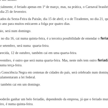
almente, é feriado apenas em 1º de março, mas, na prática, o Carnaval brasile
dia 25 de fevereiro.
ados da Sexta-Feira da Paixão, dia 15 de abril; e o de Tiradentes, no dia 21, q
o ano para muitos esticarem a folga por quatro dias.
aio, será num domingo.
feri
no dia 16, cai numa quinta-feira, é a terceira possibilidade de emendar o
e setembro, será numa quarta-feira.
recida, 12 de outubro, também cai em uma quarta-feira.
feriad
ovembro, é outro que será numa quarta-feira. Mas, neste mês tem outro
uma terça-feira.
 Consciência Negra em centenas de cidades do país, será celebrado num doming
ulamentaram a lei federal.
, também cai em um domingo.
 poderão ganhar um belo feriadão, dependendo da empresa, já que o feriado m
iro, é numa quinta-feira.