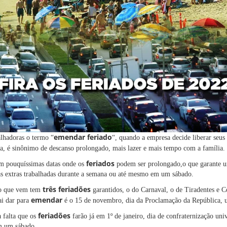
emendar feriado
alhadoras o termo “
“, quando a empresa decide liberar seu
, é sinônimo de descanso prolongado, mais lazer e mais tempo com a família.
feriados
m pouquíssimas datas onde os
podem ser prolongado,o que garante u
 extras trabalhadas durante a semana ou até mesmo em um sábado.
três feriadões
no que vem tem
garantidos, o do Carnaval, o de Tiradentes e C
emendar
ai dar para
é o 15 de novembro, dia da Proclamação da República, u
feriadões
a falta que os
farão já em 1º de janeiro, dia de confraternização univ
em um sábado.