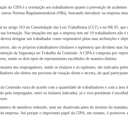
ação da CIPA é a orientação aos trabalhadores quanto à prevenção de acidentes 
de outras Normas Regulamentadoras (NRs), buscando introduzir na empresa uma
al no artigo 163 da Consolidação das Leis Trabalhistas (CLT) e na NR 05, qu
e sua formação. Nas situações em que a empresa tem até 19 trabalhadores não é 
deverá designar um trabalhador como responsável pelas suas atribuições e obje
ros, são os próprios trabalhadores (titulares e suplentes) que dividem suas fu
nutenção da Segurança no Trabalho da Comissão. A CIPA é composta por repres
ores, sendo os dois tipos de representantes escolhidos de maneira distinta.
ntantes dos empregadores, sendo os titulares e os suplentes, são indicados pel
alhadores são eleitos em processo de votação direta e secreta, do qual participam
da Comissão varia de acordo com a quantidade de trabalhadores e com a área 
o pelo empregador, entre os titulares indicados, já o vice-presidente é escolhido
dores.
número de membros reduzido, nem ser desativada antes do término do mandato
 da empresa. Até porque o importante papel da CIPA, em resumo, é promover a