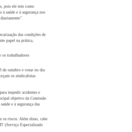
es, pois ele tem como
o à saúde e à segurança nos
 diariamente”.
recarização das condições de
te papel na prática,
e os trabalhadores
3 de outubro e votar no dia
orçam os sindicalistas.
para impedir acidentes e
incipal objetivo da Comissão
 saúde e à segurança das
 os riscos. Além disso, cabe
MT (Serviço Especializado