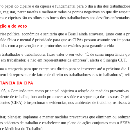
, “o papel do cipeiro e da cipeira é fundamental para o dia a dia dos trabalhador
registar, parar tarefas e melhorar todos os pontos negativos no que diz respeit
ros e cipeiras são os olhos e as bocas dos trabalhadores nos desafios enfrentados
ição e do voto
rise política, econômica e sanitária que o Brasil ainda atravessa, junto com a p
úde física e mental é prioridade para que as CIPAs possam assumir seu importan
das com a prevenção e os protocolos necessários para garantir a vida.
trabalhador e trabalhadora, fazer valer o seu voto. “É de suma importância qu
o em trabalhador, e não em representantes da empresa”, alerta o Sinergia CUT.
ma a categoria para que exerça seu direito para se inscrever até o próximo dia 1
em irá representar de fato e de direito os trabalhadores e as trabalhadoras”, ref
TÂNCIA DA CIPA
 05, a Comissão tem como principal objetivo a adoção de medidas preventivas 
biente de trabalho, buscando promover a saúde e a segurança das pessoas. O pr
entes (CIPA) é inspecionar e evidenciar, nos ambientes de trabalho, os riscos à
itar, planejar, implantar e manter medidas preventivas que eliminem ou reduzam
os acidentes de trabalho e estabelecer um plano de ações conjuntas com o SES
 e Medicina do Trabalho).