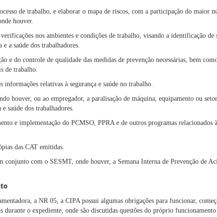
processo de trabalho, e elaborar o mapa de riscos, com a participação do maior 
onde houver.
 verificações nos ambientes e condições de trabalho, visando a identificação de
a e a saúde dos trabalhadores.
ção e do controle de qualidade das medidas de prevenção necessárias, bem como
is de trabalho.
s informações relativas à segurança e saúde no trabalho.
do houver, ou ao empregador, a paralisação de máquina, equipamento ou setor 
 e saúde dos trabalhadores.
mento e implementação do PCMSO, PPRA e de outros programas relacionados à
cópias das CAT emitidas.
m conjunto com o SESMT, onde houver, a Semana Interna de Prevenção de Aci
nto
mentadora, a NR 05, a CIPA possui algumas obrigações para funcionar, come
as durante o expediente, onde são discutidas questões do próprio funcionamento