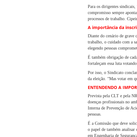
Para os dirigentes sindicais
compromisso sempre apontar, 
processos de trabalho. Cipei
A importância da inscr
Diante do cenário de grave c
trabalho, o cuidado com a sa
elegendo pessoas comprometi
É também obrigação de cada 
fortaleçam essa luta votand
Por isso, o Sindicato concla
da eleição. “Mas votar em qu
ENTENDENDO A IMPOR
Prevista pela CLT e pela NR
doenças profissionais no am
Interna de Prevenção de Acid
pessoas.
É a Comissão que deve solic
o papel de também analisar 
em Engenharia de Segurança