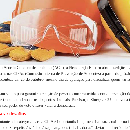
 Acordo Coletivo de Trabalho (ACT), a Neoenergia Elektro abre inscrições pa
dores nas CIPAs (Comissão Interna de Prevenção de Acidentes) a partir do próxi
acontece em 25 de outubro, mesmo dia da apuração para oficializar quem vai 
ntíssimo para garantir a eleição de pessoas comprometidas com a prevenção d
e trabalho, afirmam os dirigentes sindicais. Por isso, o Sinergia CUT convoca t
 seu poder de voto e fazer valer a democracia.
carar desafios
entantes da categoria para a CIPA é importantíssima, inclusive para auxiliar na f
ue diz respeito à saúde e à segurança dos trabalhadores”, destaca a direção do