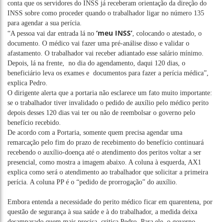
conta que os servidores do INSS já receberam orientação da direção do
INSS sobre como proceder quando o trabalhador ligar no número 135
para agendar a sua perícia.
‘meu INSS’
“A pessoa vai dar entrada lá no
, colocando o atestado, o
documento. O médico vai fazer uma pré-análise disso e validar o
afastamento. O trabalhador vai receber adiantado esse salário mínimo.
Depois, lá na frente, no dia do agendamento, daqui 120 dias, o
beneficiário leva os exames e documentos para fazer a perícia médica”,
explica Pedro.
O dirigente alerta que a portaria não esclarece um fato muito importante:
se o trabalhador tiver invalidado o pedido de auxílio pelo médico perito
depois desses 120 dias vai ter ou não de reembolsar o governo pelo
benefício recebido.
De acordo com a Portaria, somente quem precisa agendar uma
remarcação pelo fim do prazo de recebimento do benefício continuará
recebendo o auxílio-doença até o atendimento dos peritos voltar a ser
presencial, como mostra a imagem abaixo. A coluna à esquerda, AX1
explica como será o atendimento ao trabalhador que solicitar a primeira
perícia. A coluna PP é o “pedido de prorrogação” do auxílio.
Embora entenda a necessidade do perito médico ficar em quarentena, por
questão de segurança à sua saúde e à do trabalhador, a medida deixa
desamparado quem mais precisa, critica Pedro. Para ele, o governo