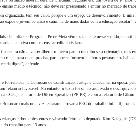
a a sua formação laboral, defende Cristiana. Segundo ela, um jovem de 14 anos, 
o ensino médio e técnico, não deve ser pressionado a entrar no mercado de trab
m organizada, tem seu valor, porque é um espaço de desenvolvimento. É uma 
não expõe o jovem ao risco e caminha de mãos dadas com a educação escolar”, d
Bolsa-Família e o
Programa Pé de Meia
vêm exatamente nesse sentido, de estimu
e aula e conviva com os seus, acredita Cristiana.
 financeira não deve ser liberar o jovem para o trabalho sem orientação, mas e
ntem renda para quem precisa, para que se formem melhores pessoas e trabalhad
 renda digna”, defende.
e foi relatada na Comissão de Constituição, Justiça e Cidadania, na época, pel
um relatório favorável. No entanto, o texto foi sendo arquivado e desarquivado
a na CCJC, de autoria de Dilceu Sperafico (PP-PR) e com a relatoria de Gilso
 Bolsonaro mais uma vez tentaram aprovar a PEC do trabalho infantil, mas ela 
as crianças e dos adolescentes esyá sendo feito pelo deputado Kim Kataguiri 
a do trabalho para 13 anos.