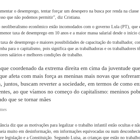
umentar o desemprego, tentar forçar um desespero na busca por renda na classe 
isso que não podemos permitir”, diz Cristiana.
 do neoliberalismo econômico estão incomodados com o governo Lula (PT), qu
menor taxa de desemprego em 10 anos e a maior massa salarial desde o início da
axa de desemprego e maiores possibilidades de capacitação do trabalhador, com
omba para o capitalismo, pois significa que as trabalhadoras e os trabalhadores
iores salários e melhores condições de trabalho.
que coordenado da extrema direita em cima da juventude qu
que afeta com mais força as meninas mais novas que sofreram
s, juntos, buscam reverter a sociedade, em termos de como e
centes, ao que víamos no começo do capitalismo: meninos pobr
ndo que se tornar mães
omes
cia diz que as motivações para legalizar o trabalho infantil estão ocultas e n
aseia muito em desinformação, em informações equivocadas ou num desconheci
bre legislação e a Constituição. Segundo Luísa, as crianças que estão no trabalh