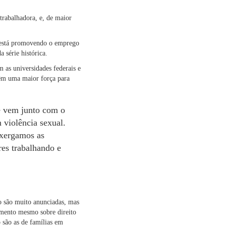
trabalhadora, e, de maior
e está promovendo o emprego
 série histórica.
 as universidades federais e
 têm uma maior força para
e vem junto com o
 violência sexual.
nxergamos as
es trabalhando e
ão são muito anunciadas, mas
mento mesmo sobre direito
o são as de famílias em