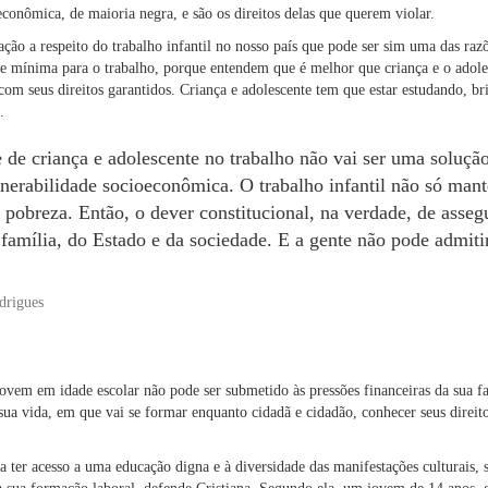
econômica, de maioria negra, e são os direitos delas que querem violar.
ão a respeito do trabalho infantil no nosso país que pode ser sim uma das razõ
de mínima para o trabalho, porque entendem que é melhor que criança e o adole
com seus direitos garantidos. Criança e adolescente tem que estar estudando, br
.
 de criança e adolescente no trabalho não vai ser uma solução
lnerabilidade socioeconômica. O trabalho infantil não só ma
a pobreza. Então, o dever constitucional, na verdade, de assegu
família, do Estado e da sociedade. E a gente não pode admitir
drigues
ovem em idade escolar não pode ser submetido às pressões financeiras da sua fa
a vida, em que vai se formar enquanto cidadã e cidadão, conhecer seus direitos
sa ter acesso a uma educação digna e à diversidade das manifestações culturais, 