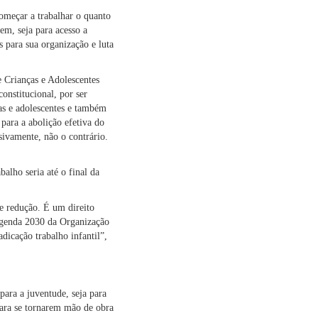
começar a trabalhar o quanto
vem, seja para acesso a
s para sua organização e luta
 Crianças e Adolescentes
onstitucional, por ser
ças e adolescentes e também
para a abolição efetiva do
sivamente, não o contrário.
alho seria até o final da
e redução. É um direito
 Agenda 2030 da Organização
dicação trabalho infantil”,
para a juventude, seja para
 para se tornarem mão de obra