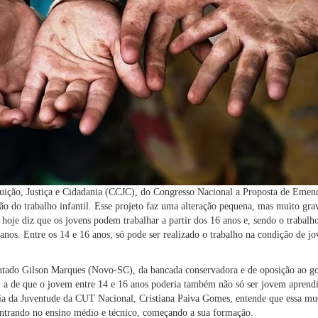
uição, Justiça e Cidadania (CCJC), do Congresso Nacional a
Proposta de Emend
ção do trabalho infantil. Esse projeto faz uma alteração pequena, mas muito grav
hoje diz que os jovens podem trabalhar a partir dos 16 anos e, sendo o trabalh
8 anos. Entre os 14 e 16 anos, só pode ser realizado o trabalho na condição de j
putado Gilson Marques (Novo-SC), da bancada conservadora e de oposição ao g
e, a de que o jovem entre 14 e 16 anos poderia também não só ser jovem apren
ia da Juventude da CUT Nacional, Cristiana Paiva Gomes, entende que essa mu
 entrando no ensino médio e técnico, começando a sua formação.