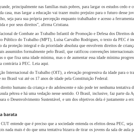
rande, principalmente nas famílias mais pobres, para largar os estudos cedo e 
 da casa, mas largar a educação vai trazer muito prejuízo para o futuro desse jo
ho, seja para sua própria percepção enquanto trabalhador e acesso a ferramenta
da e por seus direitos”, afirma Cristiana.
cional de Combate ao Trabalho Infantil de Promoção e Defesa dos Direitos de
io Público do Trabalho (MPT), Luísa Carvalho Rodrigues, o texto da PEC é inc
 da proteção integral e da prioridade absoluta que envolvem direitos de crian
ais assumidos formalmente pelo Brasil, que ratificou convenções internacionais 
enas o que fixa uma idade mínima, mas o de aumentar essa idade mínima progres
a contrária à PEC.
Leia aqui
.
o Internacional do Trabalho (OIT), a elevação progressiva da idade para o trab
e no Brasil vai até os 17 anos de idade pela Constituição Federal.
direito humano da criança e do adolescente e não pode ter nenhuma tentativa d
usula pétrea e há uma vedação nesse sentido. O Brasil, inclusive, faz parte da
ra o Desenvolvimento Sustentável, e um dos objetivos dela é justamente a erra
a barata
 CUT entende que é preciso que a sociedade entenda os efeitos dessa PEC, seja 
ois nada mais é do que uma tentativa bizarra de tirar os jovens da sala de aula