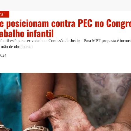
ra
e posicionam contra PEC no Congr
abalho infantil
nfantil está para ser votada na Comissão de Justiça. Para MPT proposta é incon
 mão de obra barata
2024