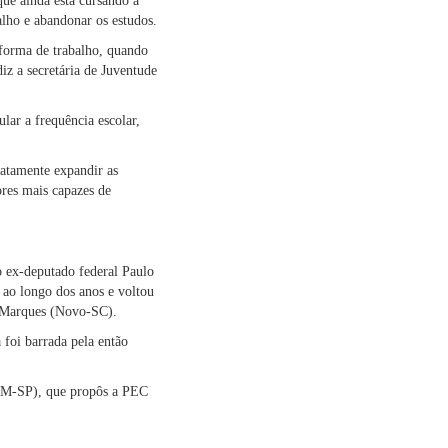
que ainda está cursando a
alho e abandonar os estudos.
forma de trabalho, quando
iz a secretária de Juventude
lar a frequência escolar,
xatamente expandir as
ores mais capazes de
o ex-deputado federal Paulo
 ao longo dos anos e voltou
n Marques (Novo-SC).
foi barrada pela então
(DEM-SP), que propôs a PEC