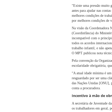
“Existe uma pressão muito g
antes para ajudar nas contas
melhores condições de trabal
por melhores condições de vi
Na visão da Coordenadora Na
(Coordinfância) do Ministér
incompatível com o princípio
todos os acordos internacion
trabalho infantil, e não ap
O MPT publicou nota técnic
Pela convenção da Organizaçã
escolaridade obrigatória, qu
“A atual idade mínima é um 
resguardado por ser uma clá
das Nações Unidas [ONU], pa
conta a procuradora.
Incentivo à mão de obr
A secretária de Juventude da
os trabalhadores em geral, p