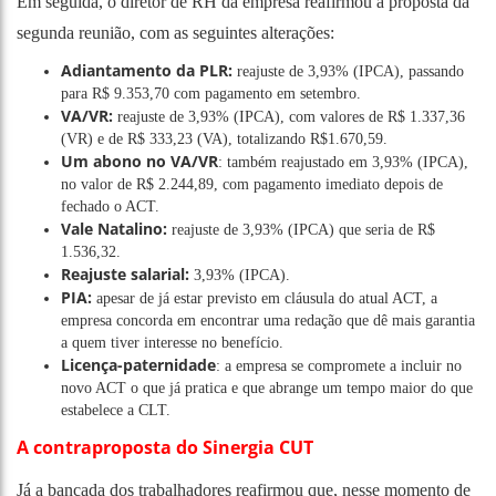
Em seguida, o diretor de RH da empresa reafirmou a proposta da
segunda reunião, com as seguintes alterações:
Adiantamento da PLR:
reajuste de 3,93% (IPCA), passando
para R$ 9.353,70 com pagamento em setembro.
VA/VR:
reajuste de 3,93% (IPCA), com valores de R$ 1.337,36
(VR) e de R$ 333,23 (VA), totalizando R$1.670,59.
Um abono no VA/VR
: também reajustado em 3,93% (IPCA),
no valor de R$ 2.244,89, com pagamento imediato depois de
fechado o ACT.
Vale Natalino:
reajuste de 3,93% (IPCA) que seria de R$
1.536,32.
Reajuste salarial:
3,93% (IPCA).
PIA:
apesar de já estar previsto em cláusula do atual ACT, a
empresa concorda em encontrar uma redação que dê mais garantia
a quem tiver interesse no benefício.
Licença-paternidade
: a empresa se compromete a incluir no
novo ACT o que já pratica e que abrange um tempo maior do que
estabelece a CLT.
A contraproposta do Sinergia CUT
Já a bancada dos trabalhadores reafirmou que, nesse momento de