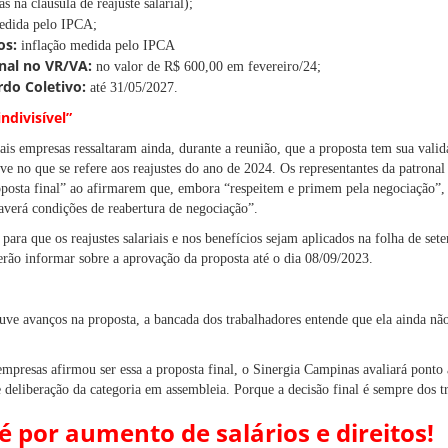
s na cláusula de reajuste salarial);
edida pelo IPCA;
os:
inflação medida pelo IPCA
nal no VR/VA:
no valor de R$ 600,00 em fevereiro/24;
rdo Coletivo:
até 31/05/2027.
divisível”
is empresas ressaltaram ainda, durante a reunião, que a proposta tem sua valid
ive no que se refere aos reajustes do ano de 2024. Os representantes da patron
roposta final” ao afirmarem que, embora “respeitem e primem pela negociação”, 
haverá condições de reabertura de negociação”.
para que os reajustes salariais e nos benefícios sejam aplicados na folha de s
verão informar sobre a aprovação da proposta até o dia 08/09/2023.
uve avanços na proposta, a bancada dos trabalhadores entende que ela ainda não
presas afirmou ser essa a proposta final, o Sinergia Campinas avaliará ponto 
e deliberação da categoria em assembleia. Porque a decisão final é sempre dos t
é por aumento de salários e direitos!