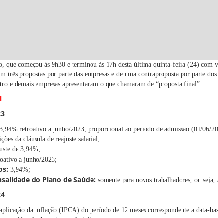
o, que começou às 9h30 e terminou às 17h desta última quinta-feira (24) com vá
m três propostas por parte das empresas e de uma contraproposta por parte dos 
tro e demais empresas apresentaram o que chamaram de “proposta final”.
l
23
3,94% retroativo a junho/2023, proporcional ao período de admissão (01/06/20
ões da cláusula de reajuste salarial;
uste de 3,94%;
oativo a junho/2023;
os:
3,94%;
salidade do Plano de Saúde:
somente para novos trabalhadores, ou seja,
24
aplicação da inflação (IPCA) do período de 12 meses correspondente a data-ba