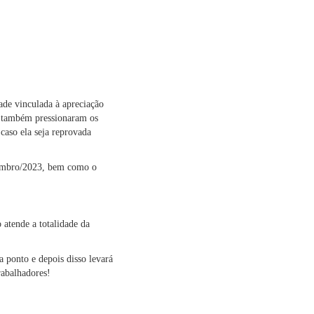
ade vinculada à apreciação
al também pressionaram os
caso ela seja reprovada
etembro/2023, bem como o
 atende a totalidade da
a ponto e depois disso levará
rabalhadores!