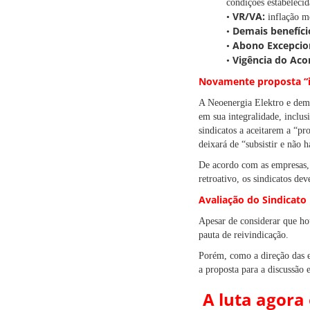
condições estabelecida
VR/VA:
•
inflação m
Demais benefíci
•
Abono Excepcio
•
Vigência do Aco
•
Novamente proposta “in
A Neoenergia Elektro e dema
em sua integralidade, inclus
sindicatos a aceitarem a “p
deixará de “subsistir e não 
De acordo com as empresas, 
retroativo, os sindicatos de
Avaliação do Sindicato
Apesar de considerar que ho
pauta de reivindicação.
Porém, como a direção das em
a proposta para a discussão 
A luta agora 