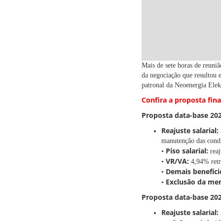
Mais de sete horas de reuniã
da negociação que resultou e
patronal da Neoenergia Elek
Confira a proposta fina
Proposta data-base 20
Reajuste salarial:
manutenção das condiç
Piso salarial:
•
reaj
VR/VA:
•
4,94% retr
Demais benefíci
•
Exclusão da men
•
Proposta data-base 20
Reajuste salarial: