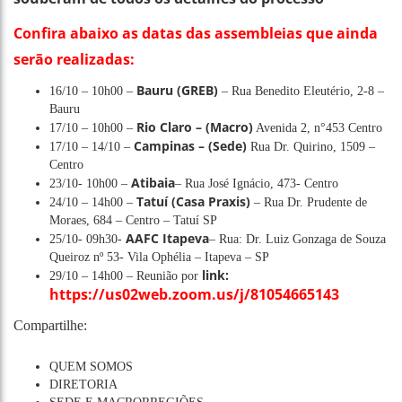
Confira abaixo as datas das assembleias que ainda
serão realizadas:
Bauru (GREB)
16/10 – 10h00 –
– Rua Benedito Eleutério, 2-8 –
Bauru
Rio Claro – (Macro)
17/10 – 10h00 –
Avenida 2, n°453 Centro
Campinas – (Sede)
17/10 – 14/10 –
Rua Dr. Quirino, 1509 –
Centro
Atibaia
23/10- 10h00 –
– Rua José Ignácio, 473- Centro
Tatuí (Casa Praxis)
24/10 – 14h00 –
– Rua Dr. Prudente de
Moraes, 684 – Centro – Tatuí SP
AAFC Itapeva
25/10- 09h30-
– Rua: Dr. Luiz Gonzaga de Souza
Queiroz nº 53- Vila Ophélia – Itapeva – SP
link:
29/10 – 14h00 – Reunião por
https://us02web.zoom.us/j/81054665143
Compartilhe:
QUEM SOMOS
DIRETORIA