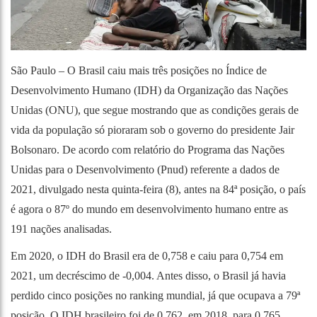
São Paulo – O Brasil caiu mais três posições no Índice de
Desenvolvimento Humano (IDH) da Organização das Nações
Unidas (ONU), que segue mostrando que as condições gerais de
vida da população só pioraram sob o governo do presidente Jair
Bolsonaro. De acordo com relatório do Programa das Nações
Unidas para o Desenvolvimento (Pnud) referente a dados de
2021, divulgado nesta quinta-feira (8), antes na 84ª posição, o país
é agora o 87º do mundo em desenvolvimento humano entre as
191 nações analisadas.
Em 2020, o IDH do Brasil era de 0,758 e caiu para 0,754 em
2021, um decréscimo de -0,004. Antes disso, o Brasil já havia
perdido cinco posições no ranking mundial, já que ocupava a 79ª
posição. O IDH brasileiro foi de 0,762, em 2018, para 0,765.