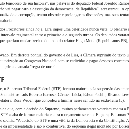
lo tenebroso de sua história”, nas palavras do deputado federal Joseildo Ramo
ão vai pagar caro a destruição da democracia, da República”, acrescentou. A op
nalizado a corrupção, tentou obstruir e prolongar as discussões, mas suas tent
maioria.
dos Precatórios ainda hoje, Lira impôs uma celeridade nunca vista. O plenário
intervalo regimental entre o primeiro e o segundo turnos. Os deputados votara
 que queriam mudar trechos do texto do relator Hugo Motta (Republicanos-PB)
ovado. Em derrota pontual do governo e de Lira, a Câmara suprimiu do texto 
autorização ao Congresso Nacional para se endividar e pagar despesas correntes
cumprir a chamada “regra de ouro”.
TF
je, o Supremo Tribunal Federal (STF) formou maioria pela suspensão das emend
Os ministros Luís Roberto Barroso, Cármen Lúcia, Edson Fachin, Ricardo Lew
latora, Rosa Weber, que concedeu a liminar nesse sentido na sexta-feira (5).
 a de que, com a decisão do Supremo, muitos parlamentares votariam contra a 
STF acaba de formar maioria contra o orçamento secreto. E agora, Bolsonaro?
s sociais. “A decisão do STF é uma vitória da Democracia e da Constituição. A
e e da impessoalidade e são o combustível do esquema ilegal montado por Bols