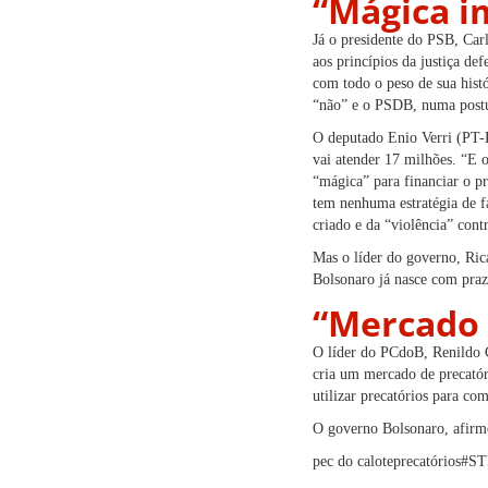
“Mágica i
Já o presidente do PSB, Carl
aos princípios da justiça d
com todo o peso de sua hist
“não” e o PSDB, numa postur
O deputado Enio Verri (PT-P
vai atender 17 milhões. “E 
“mágica” para financiar o pr
tem nenhuma estratégia de f
criado e da “violência” cont
Mas o líder do governo, Ric
Bolsonaro já nasce com prazo
“Mercado 
O líder do PCdoB, Renildo 
cria um mercado de precatór
utilizar precatórios para co
O governo Bolsonaro, afirmo
pec do calote
precatórios
#ST