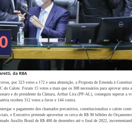
retti, da RBA
ovou, por 323 votos a 172 e uma abstenção, a Proposta de Emenda à Constitui
do Calote. Foram 15 votos a mais que os 308 necessários para aprovar uma a
sonaro e do presidente da Câmara, Arthur Lira (PP-AL), conseguiu superar a vo
téria recebeu 312 votos a favor e 144 contra.
ostergar o pagamento dos chamados precatórios, constitucionaliza o calote cont
diciais, o Executivo pretende aproveitar os cerca de R$ 90 bilhões do Orçament
mado Auxílio Brasil de R$ 400 de dezembro até o final de 2022, incrementando