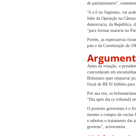
de parlamentares”, comento
“6 a 0 no Supremo, vai aca
líder da Oposição na Câmara
democracia, da República, d
“para formar maioria no Par
Porém, as expectativas foram
país e da Constituição de 19
Argumento
Antes da votação, o preside
concordaram em encaminhar 
Bolsonaro quer empurrar pr
fiscal de R$ 91 bilhões par
Por sua vez, os bolsonarist
“Dia após dia (o tribunal) 
O pretexto governista é o f
mesmo a compra da vacina fo
e sabotou o tratamento das 
governo”, acrescentou.