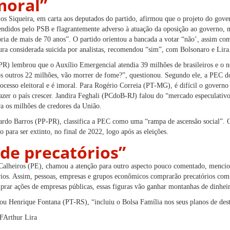
moral”
os Siqueira, em carta aos deputados do partido, afirmou que o projeto do gove
efendidos pelo PSB e flagrantemente adverso à atuação da oposição ao governo, 
ória de mais de 70 anos”. O partido orientou a bancada a votar “não’, assim
a considerada suicida por analistas, recomendou “sim”, com Bolsonaro e Lira
R) lembrou que o Auxílio Emergencial atendia 39 milhões de brasileiros e o 
os outros 22 milhões, vão morrer de fome?”, questionou. Segundo ele, a PEC d
ocesso eleitoral e é imoral. Para Rogério Correia (PT-MG), é difícil o governo
azer o país crescer. Jandira Feghali (PCdoB-RJ) falou do “mercado especulativo
ra os milhões de credores da União.
ardo Barros (PP-PR), classifica a PEC como uma “rampa de ascensão social”. 
 para ser extinto, no final de 2022, logo após as eleições.
de precatórios”
Calheiros (PE), chamou a atenção para outro aspecto pouco comentado, mencio
ios. Assim, pessoas, empresas e grupos econômicos comprarão precatórios com
mprar ações de empresas públicas, essas figuras vão ganhar montanhas de dinheir
u Henrique Fontana (PT-RS), “incluiu o Bolsa Família nos seus planos de dest
F
Ar
t
hur Lira