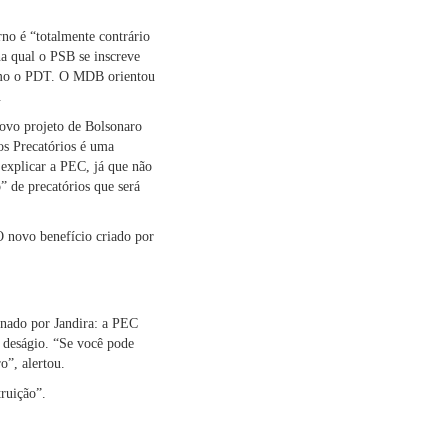
rno é “totalmente contrário
na qual o PSB se inscreve
 como o PDT. O MDB orientou
.
novo projeto de Bolsonaro
os Precatórios é uma
 explicar a PEC, já que não
” de precatórios que será
O novo benefício criado por
nado por Jandira: a PEC
 deságio. “Se você pode
o”, alertou.
ruição”.