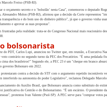
u Marcelo Freixo (PSB-RJ).
bar o orçamento secreto e o ‘bolsolão’ nesta Casa”, comemorou o deputado Ro
, Alessandro Molon (PSB-RJ), afirmou que a decisão da Corte representou “imp
a transparência e do bom uso do dinheiro público”, já que o governo vinha usa
lamento e aprovar as suas propostas”.
 frustradas pela realidade: trata-se do Congresso Nacional mais reacionário de
88.
 bolsonarista
nte do PDT, Carlos Lupi, anunciou no Twitter que, em reunião, a Executiva Nac
voto contrário no segundo turno da PEC dos Precatórios. “É uma pedalada fisc
a cima dos brasileiros!” Segundo ele, a PEC 23 é um “cheque em branco absur
a o governo Bolsonaro em 2022.
as protestaram contra a decisão do STF com o argumento repetido incontáveis ve
tem interferido na autonomia do poder Legislativo”, reclamou Delegado Marcel
inanciamento do Auxílio Brasil, que Bolsonaro anuncia como substituto do extin
i justificativa do Centrão e do Bolsonarismo. “É um escárnio. O presidente da
pessoas”, protestou Ivan Valente (Psol-SP). A PEC serve para “comprar votos p