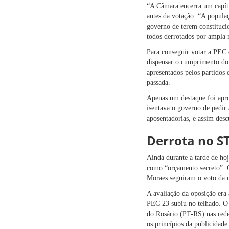
“A Câmara encerra um capítu
antes da votação. “A populaç
governo de terem constitucio
todos derrotados por ampla 
Para conseguir votar a PEC 
dispensar o cumprimento do 
apresentados pelos partidos
passada.
Apenas um destaque foi apr
isentava o governo de pedir 
aposentadorias, e assim des
Derrota no S
Ainda durante a tarde de ho
como “orçamento secreto”. 
Moraes seguiram o voto da re
A avaliação da oposição era
PEC 23 subiu no telhado. O 
do Rosário (PT-RS) nas rede
os princípios da publicidad