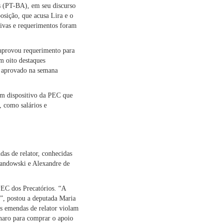
s (PT-BA), em seu discurso
osição, que acusa Lira e o
ativas e requerimentos foram
 aprovou requerimento para
m oito destaques
, aprovado na semana
um dispositivo da PEC que
, como salários e
as de relator, conhecidas
andowski e Alexandre de
PEC dos Precatórios. “A
”, postou a deputada Maria
s emendas de relator violam
onaro para comprar o apoio