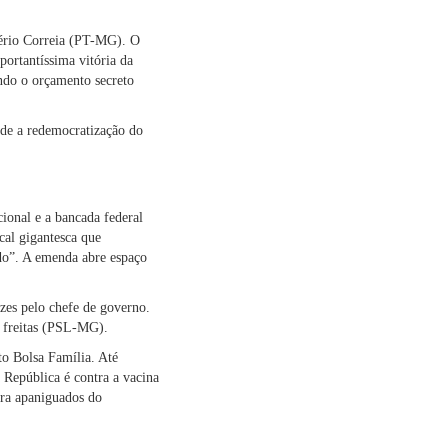
gério Correia (PT-MG). O
ortantíssima vitória da
ndo o orçamento secreto
sde a redemocratização do
ional e a bancada federal
al gigantesca que
do”. A emenda abre espaço
zes pelo chefe de governo.
o freitas (PSL-MG).
to Bolsa Família. Até
 República é contra a vacina
ara apaniguados do