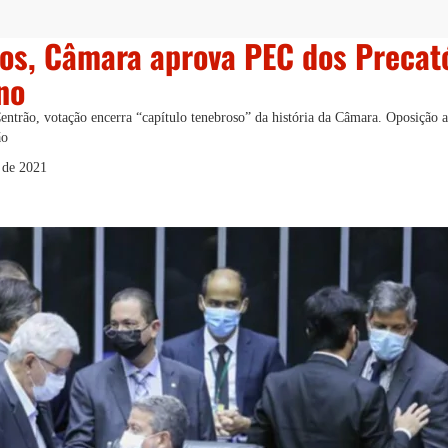
os, Câmara aprova PEC dos Precat
no
entrão, votação encerra “capítulo tenebroso” da história da Câmara. Oposição
ão
 de 2021