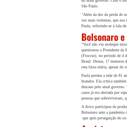
do atual governo. Com o mot
São Paulo.
“Além da dor da perda de no
vez mais violentas, que nos
Paola, referindo-se à fala d
Bolsonaro e 
“Você não viu moleque morr
questionou o Presidente da 
(Fiocruz), no período de 4 
Brasil. Destas, 17 menores 
esta faixa etária, apesar do
Paola perdeu a mãe de 81 an
brandos. Ela critica também 
descaso pelo atual governo.
casos já era alertada por es
pessoas que sobreviveram, qu
A Avico participou da prod
Bolsonaro ante a pandemia d
que após perseguição do e