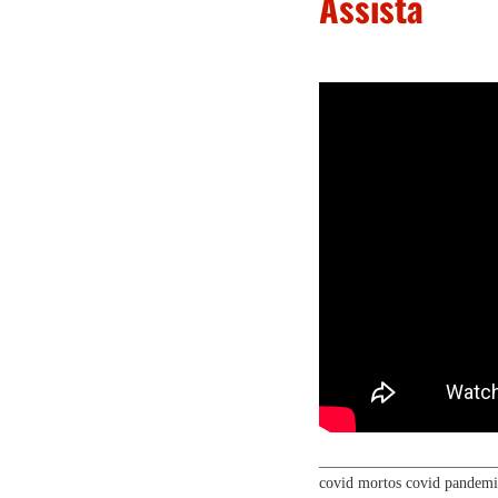
Assista
_______________________
covid
mortos covid
pandemi