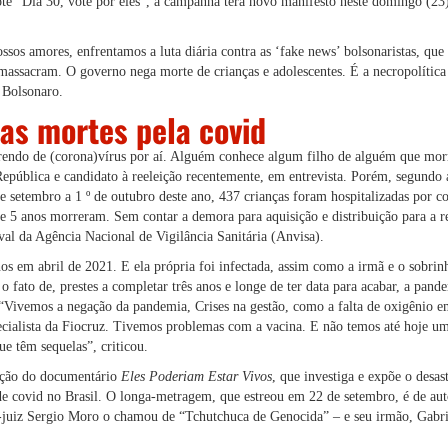
e “Dia 30, vote por eles”, a campanha terá novo manifesto neste domingo (23)
ssos amores, enfrentamos a luta diária contra
as ‘fake news’ bolsonaristas
, que
 massacram. O governo nega morte de crianças e adolescentes. É a necropolítica
e Bolsonaro.
as mortes pela covid
endo de (corona)vírus por aí. Alguém conhece algum filho de alguém que morr
República e candidato à reeleição recentemente, em entrevista. Porém, segund
de setembro a 1 º de outubro deste ano, 437 crianças foram hospitalizadas por 
de 5 anos morreram. Sem contar a demora para aquisição e distribuição para a r
 aval da Agência Nacional de Vigilância Sanitária (Anvisa).
os em abril de 2021. E ela própria foi infectada, assim como a irmã e o sobrin
o fato de, prestes a completar três anos e longe de ter data para acabar, a pand
 “Vivemos a negação da pandemia, Crises na gestão, como a falta de oxigênio 
pecialista da Fiocruz. Tivemos problemas com a vacina. E não temos até hoje um
e têm sequelas”, criticou.
ução do documentário
Eles Poderiam Estar Vivos
, que investiga e expõe o desas
e covid no Brasil. O longa-metragem, que estreou em 22 de setembro, é de aut
x-juiz Sergio Moro o chamou de “Tchutchuca de Genocida”
– e seu irmão, Gabri