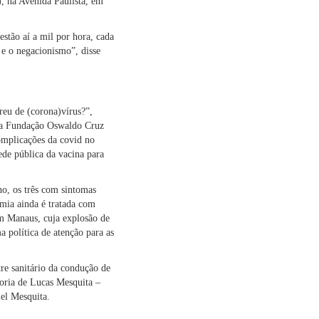
, na Avenida Paulista, em
 estão aí a mil por hora, cada
 e o negacionismo”, disse
eu de (corona)vírus?”,
o a Fundação Oswaldo Cruz
complicações da covid no
ede pública da vacina para
ho, os três com sintomas
emia ainda é tratada com
em Manaus, cuja explosão de
a política de atenção para as
tre sanitário da condução de
oria de Lucas Mesquita –
el Mesquita.