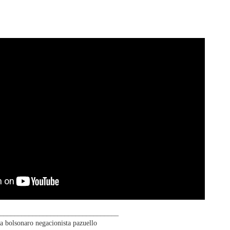
_________________________________
a
bolsonaro
negacionista
pazuello