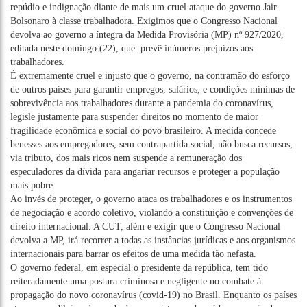
repúdio e indignação diante de mais um cruel ataque do governo Jair
Bolsonaro à classe trabalhadora. Exigimos que o Congresso Nacional
devolva ao governo a íntegra da Medida Provisória (MP) nº
927/2020
,
editada neste domingo (22), que prevê inúmeros prejuízos aos
trabalhadores.
É extremamente cruel e injusto que o governo, na contramão do esforço
de outros países para garantir empregos, salários, e condições mínimas de
sobrevivência aos trabalhadores durante a pandemia do coronavírus,
legisle justamente para suspender direitos no momento de maior
fragilidade econômica e social do povo brasileiro. A medida concede
benesses aos empregadores, sem contrapartida social, não busca recursos,
via tributo, dos mais ricos nem suspende a remuneração dos
especuladores da dívida para angariar recursos e proteger a população
mais pobre.
Ao invés de proteger, o governo ataca os trabalhadores e os instrumentos
de negociação e acordo coletivo, violando a constituição e convenções de
direito internacional. A CUT, além e exigir que o Congresso Nacional
devolva a MP, irá recorrer a todas as instâncias jurídicas e aos organismos
internacionais para barrar os efeitos de uma medida tão nefasta.
O governo federal, em especial o presidente da república, tem tido
reiteradamente uma postura criminosa e negligente no combate à
propagação do novo coronavírus (covid-19) no Brasil. Enquanto os países