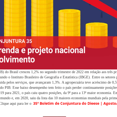
B) do Brasil cresceu 1,2% no segundo trimestre de 2022 em relação aos três p
undo o Instituto Brasileiro de Geografia e Estatística (IBGE). Entre os setores 
ida pelos serviços, que avançaram 1,3%. A agropecuária teve acréscimo de 0,5
 do PIB. Esse baixo desempenho tem feito o país perder continuamente posiçõe
 para 2021, o país caiu quatro posições, da 9ª para a 13ª maior economia. En
mundo e, em 2020, saiu da lista das 10 maiores economias mundiais pela prime
35º Boletim de Conjuntura do Dieese | Agost
Clique aqui para ler o