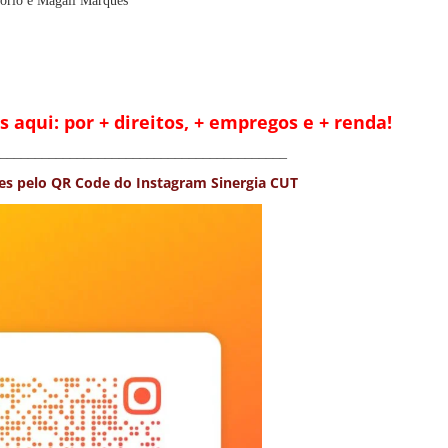
ório e Magali Marques
aqui: por + direitos, + empregos e + renda!
_________________________________________
es pelo QR Code do Instagram Sinergia CUT