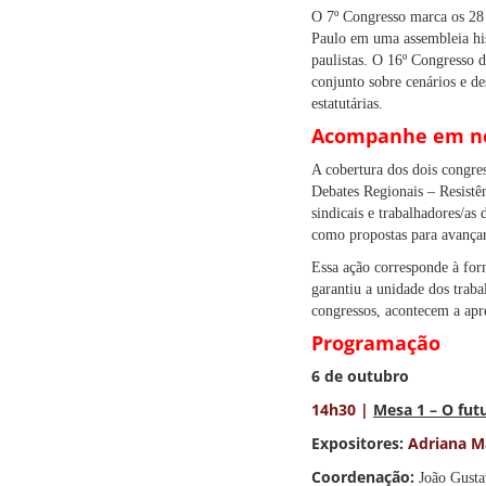
O 7º Congresso marca os 28 a
Paulo em uma assembleia his
paulistas. O 16º Congresso 
conjunto sobre cenários e de
estatutárias.
Acompanhe em nos
A cobertura dos dois congres
Debates Regionais – Resistên
sindicais e trabalhadores/as
como propostas para avançar 
Essa ação corresponde à for
garantiu a unidade dos trabal
congressos, acontecem a apr
Programação
6 de outubro
14h30 |
Mesa 1 –
O futu
Expositores:
Adriana M
Coordenação:
João Gusta