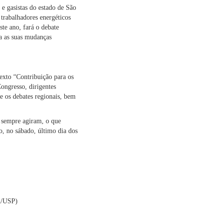
 e gasistas do estado de São
trabalhadores energéticos
te ano, fará o debate
za as suas mudanças
xto “Contribuição para os
ongresso, dirigentes
te os debates regionais, bem
 sempre agiram, o que
sso, no sábado, último dia dos
A/USP)