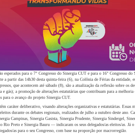
são esperados para o 7° Congresso do Sinergia CUT e para o 16° Congresso do
 a partir das 14h30 desta quinta-feira (6), na Colônia de Férias da entidade,
gressos, que acontecem até sábado (8), são a atualização da reflexão sobre os de
ia e gás); a promoção de alterações estatutárias que contribuam para a melhoria 
ias para o avanço do projeto Sinergia CUT.
 têm caráter deliberativo, visando alterações organizativas e estatutárias. Essa
eleitos durante os debates regionais, realizados de julho a outubro deste ano. C
rgia Campinas, Sinergia Gasista, Sinergia Prudente, Sinergia Sindergel, Siner
o Rio Preto e Sinergia Bauru — indicaram os seus delegados/as eleitos/as. Já
delegados/as para o seu Congresso, com base na proporção por macrorregião.