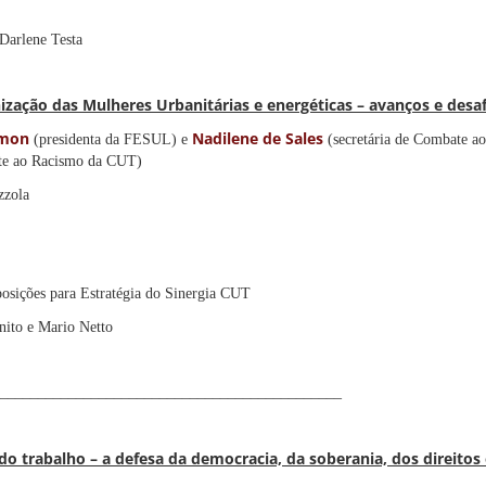
 Darlene Testa
ização das Mulheres Urbanitárias e energéticas – avanços e desa
imon
Nadilene de Sales
(presidenta da FESUL) e
(secretária de Combate 
ate ao Racismo da CUT)
zzola
osições para Estratégia do Sinergia CUT
nito e Mario Netto
_____________________________________________
do trabalho – a defesa da democracia, da soberania, dos direitos