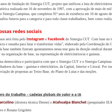
nos de fundação do Sinergia CUT, projeto que unificou a luta de eletricitários
tórica realizada em 16 de novembro de 1997, com a aprovação de mais de mil 
do Sinergia Campinas, que completou 91º anos de existência em 10 de agosto des
safios futuros para a categoria e para toda classe trabalhadora, bem como reali
sas redes sociais
Instagram
Facebook
sos será feita pelo
e
do Sinergia CUT. Com base no te
cia e ousadia para lutar e transformar vidas”, elaborado pela Coordenação do C
 da base também fizeram apontamentos nessa tese guia da direção sindical duran
na organização de base, na representação de eletricitários/as e gasistas.
ma democrática e participativa com que o Sinergia CUT e o Sinergia Campinas
hadores da base – gasistas e eletricitários, da Capital, Interior e Litoral. Por i
eciação de propostas ao Texto Base, do Plano de Lutas e das moções.
ro do trabalho – cadeias globais de valor e a IA
arcolino
Atahualpa Blanchet
(diretora técnica Dieese) e
(pesquisador IE
vo e Rosana Grigoleto