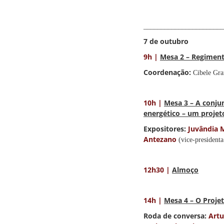
_______________________
7 de outubro
9h |
Mesa 2 – Regiment
Coordenação:
Cibele Gra
10h |
Mesa 3 – A conjun
energético – um projet
Expositores:
Juvândia 
Antezano
(vice-president
12h30 |
Almoço
14h |
Mesa 4 – O Proj
Roda de conversa:
Art