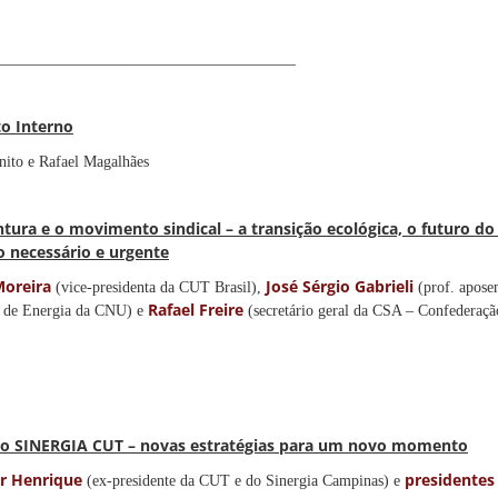
______________________________________
o Interno
nito e Rafael Magalhães
tura e o movimento sindical – a transição ecológica, o futuro do
o necessário e urgente
Moreira
José Sérgio Gabrieli
(vice-presidenta da CUT Brasil),
(prof. apos
Rafael Freire
a de Energia da CNU) e
(secretário geral da CSA – Confederaçã
eto SINERGIA CUT – novas estratégias para um novo momento
ur Henrique
presidentes
(ex-presidente da CUT e do Sinergia Campinas) e