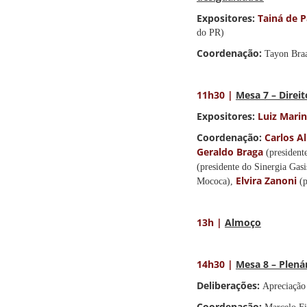
Expositores:
Tainá de 
do PR)
Coordenação:
Tayon Braa
11h30 |
Mesa 7 – Direit
Expositores:
Luiz Mari
Coordenação:
Carlos A
Geraldo Braga
(president
(presidente do Sinergia Gasi
Elvira Zanoni
Mococa),
(
13h |
Almoço
14h30 |
Mesa 8 – Plenár
Deliberações:
Apreciação
Coordenação: