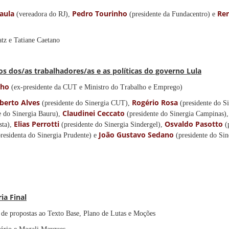
Paula
Pedro Tourinho
Ren
(vereadora do RJ),
(presidente da Fundacentro) e
tz e Tatiane Caetano
os dos/as trabalhadores/as e as políticas do governo Lula
nho
(ex-presidente da CUT e Ministro do Trabalho e Emprego)
lberto Alves
Rogério Rosa
(presidente do Sinergia CUT),
(presidente do S
Claudinei Ceccato
e do Sinergia Bauru),
(presidente do Sinergia Campinas)
Elias Perrotti
Osvaldo Pasotto
sta),
(presidente do Sinergia Sindergel),
(
João Gustavo Sedano
presidenta do Sinergia Prudente) e
(presidente do Sin
ia Final
 de propostas ao Texto Base, Plano de Lutas e Moções