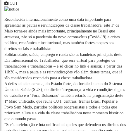
CUT
Reconhecida internacionalmente como uma data importante para
apresentar as pautas e reivindicações da classe trabalhadora, este 1º de
Maio torna-se ainda mais importante, principalmente no Brasil que
atravessa, não só a pandemia do novo coronavírus (Covid-19) e crises
política, econômica e institucional, mas também fortes ataques aos
direitos sociais e trabalhistas.
Solidariedade, saúde, emprego e renda são as bandeiras principais deste
Dia Internacional do Trabalhador, que será virtual para proteger os
trabalhadores e trabalhadoras – é só
clicar no link e assistir
, a partir das
11h30 -, mas a pauta e as reinvindicações vão além destes temas, que já
são considerados essenciais para a classe trabalhadora.
A defesa da democracia, do Estado forte, do fortalecimento do Sistema
Único de Saúde (SUS), do direito à segurança, à vida e condições dignas
de trabalho e o ‘Fora, Bolsonaro’ também estarão na programação deste
1º Maio unificado, que reúne CUT, centrais, frentes Brasil Popular e
Povo Sem Medo, partidos políticos progressistas e todos e todas que
priorizam a luta e a vida da classe trabalhadora neste momento histórico
que o mundo passa.
“Será a celebração e luta unificada daqueles que defendem os direitos dos
trabalhadores e que se posicionam pela democracia, que são contra o