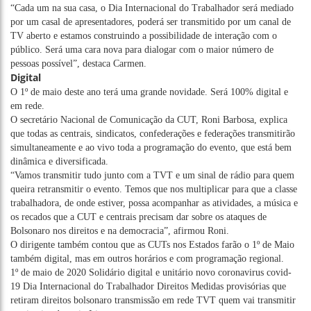
“Cada um na sua casa, o Dia Internacional do Trabalhador será mediado
por um casal de apresentadores, poderá ser transmitido por um canal de
TV aberto e estamos construindo a possibilidade de interação com o
público. Será uma cara nova para dialogar com o maior número de
pessoas possível”, destaca Carmen.
Digital
O 1º de maio deste ano terá uma grande novidade. Será 100% digital e
em rede.
O secretário Nacional de Comunicação da CUT, Roni Barbosa, explica
que todas as centrais, sindicatos, confederações e federações transmitirão
simultaneamente e ao vivo toda a programação do evento, que está bem
dinâmica e diversificada.
“Vamos transmitir tudo junto com a TVT e um sinal de rádio para quem
queira retransmitir o evento. Temos que nos multiplicar para que a classe
trabalhadora, de onde estiver, possa acompanhar as atividades, a música e
os recados que a CUT e centrais precisam dar sobre os ataques de
Bolsonaro nos direitos e na democracia”, afirmou Roni.
O dirigente também contou que as CUTs nos Estados farão o 1º de Maio
também digital, mas em outros horários e com programação regional.
1º de maio de 2020
Solidário
digital e unitário
novo coronavirus
covid-
19
Dia Internacional do Trabalhador
Direitos
Medidas provisórias que
retiram direitos
bolsonaro
transmissão em rede
TVT
quem vai transmitir