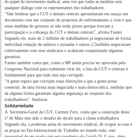
do papel do movimento sindical, uma vez que todas as medidas sem
qualquer diálogo com os representantes dos trabalhadores.
“Vale lembrar que a CUT e demais centrais apresentaram em março um
documento com um conjunto de propostas de enfrentamento a crise e que
essas medidas do governo só não estão piores porque tiveram a
participação e a cobrança da CUT e demais centrais”, afirma Fausto.
Segundo ele, mais de 2 milhões de trabalhadores já negociaram de forma
individual redução de salários e jornadas e outros 2,5milhões negociaram
coletivamente com seus sindicatos e acabaram conquistando algumas
garantias.
Fausto também conta que, como a MP ainda precisa ser aprovada pelo
Congresso Nacional para realmente virar lei, a luta da CUT e centrais é
fundamental para que tudo isso seja corrigido.
“A gente espera que corrijam essas distorções e que a gente possa
construir, de uma forma mais negociada e mais democrática, medidas que
de alguma forma garantam alguma segurança ao conjunto dos
trabalhadores”, finalizou.
Solidariedade
A Secretária-Geral da CUT, Carmen Foro, conta que a construção deste
1º de Maio tem sido o desafio do século para a classe trabalhadora.
Segundo ela, a poderosa arma do movimento sindical, de ocupar as ruas e
as praças no Dia Internacional do Trabalho no mundo todo, está
impossível de ser usada com esta pandemia do Covid-19. E que, além