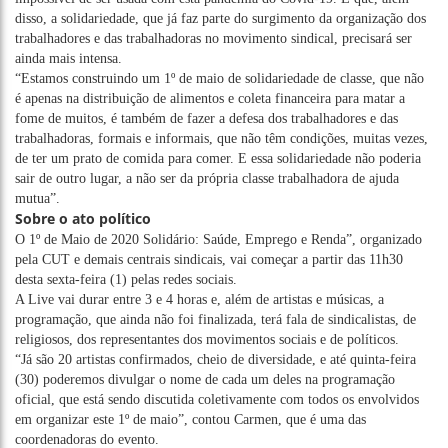
disso, a solidariedade, que já faz parte do surgimento da organização dos
trabalhadores e das trabalhadoras no movimento sindical, precisará ser
ainda mais intensa.
“Estamos construindo um 1º de maio de solidariedade de classe, que não
é apenas na distribuição de alimentos e coleta financeira para matar a
fome de muitos, é também de fazer a defesa dos trabalhadores e das
trabalhadoras, formais e informais, que não têm condições, muitas vezes,
de ter um prato de comida para comer. E essa solidariedade não poderia
sair de outro lugar, a não ser da própria classe trabalhadora de ajuda
mutua”.
Sobre o ato político
O 1º de Maio de 2020 Solidário: Saúde, Emprego e Renda”, organizado
pela CUT e demais centrais sindicais, vai começar a partir das 11h30
desta sexta-feira (1) pelas redes sociais.
A Live vai durar entre 3 e 4 horas e, além de artistas e músicas, a
programação, que ainda não foi finalizada, terá fala de sindicalistas, de
religiosos, dos representantes dos movimentos sociais e de políticos.
“Já são 20 artistas confirmados, cheio de diversidade, e até quinta-feira
(30) poderemos divulgar o nome de cada um deles na programação
oficial, que está sendo discutida coletivamente com todos os envolvidos
em organizar este 1º de maio”, contou Carmen, que é uma das
coordenadoras do evento.