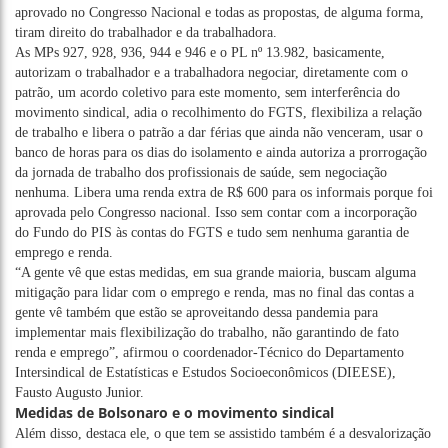
aprovado no Congresso Nacional e todas as propostas, de alguma forma,
tiram direito do trabalhador e da trabalhadora.
As MPs 927, 928, 936, 944 e 946 e o PL nº 13.982, basicamente,
autorizam o trabalhador e a trabalhadora negociar, diretamente com o
patrão, um acordo coletivo para este momento, sem interferência do
movimento sindical, adia o recolhimento do FGTS, flexibiliza a relação
de trabalho e libera o patrão a dar férias que ainda não venceram, usar o
banco de horas para os dias do isolamento e ainda autoriza a prorrogação
da jornada de trabalho dos profissionais de saúde, sem negociação
nenhuma. Libera uma renda extra de R$ 600 para os informais porque foi
aprovada pelo Congresso nacional. Isso sem contar com a incorporação
do Fundo do PIS às contas do FGTS e tudo sem nenhuma garantia de
emprego e renda.
“A gente vê que estas medidas, em sua grande maioria, buscam alguma
mitigação para lidar com o emprego e renda, mas no final das contas a
gente vê também que estão se aproveitando dessa pandemia para
implementar mais flexibilização do trabalho, não garantindo de fato
renda e emprego”, afirmou o coordenador-Técnico do Departamento
Intersindical de Estatísticas e Estudos Socioeconômicos (DIEESE),
Fausto Augusto Junior.
Medidas de Bolsonaro e o movimento sindical
Além disso, destaca ele, o que tem se assistido também é a desvalorização