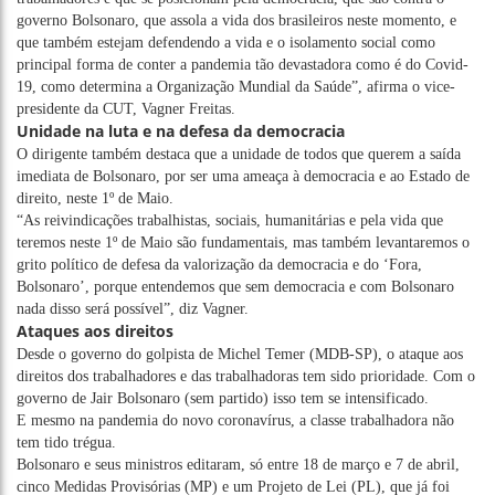
governo Bolsonaro, que assola a vida dos brasileiros neste momento, e
que também estejam defendendo a vida e o isolamento social como
principal forma de conter a pandemia tão devastadora como é do Covid-
19, como determina a Organização Mundial da Saúde”, afirma o vice-
presidente da CUT, Vagner Freitas.
Unidade na luta e na defesa da democracia
O dirigente também destaca que a unidade de todos que querem a saída
imediata de Bolsonaro, por ser uma ameaça à democracia e ao Estado de
direito, neste 1º de Maio.
“As reivindicações trabalhistas, sociais, humanitárias e pela vida que
teremos neste 1º de Maio são fundamentais, mas também levantaremos o
grito político de defesa da valorização da democracia e do ‘Fora,
Bolsonaro’, porque entendemos que sem democracia e com Bolsonaro
nada disso será possível”, diz Vagner.
Ataques aos direitos
Desde o governo do golpista de Michel Temer (MDB-SP), o ataque aos
direitos dos trabalhadores e das trabalhadoras tem sido prioridade. Com o
governo de Jair Bolsonaro (sem partido) isso tem se intensificado.
E mesmo na pandemia do novo coronavírus, a classe trabalhadora não
tem tido trégua.
Bolsonaro e seus ministros editaram, só entre 18 de março e 7 de abril,
cinco Medidas Provisórias (MP) e um Projeto de Lei (PL), que já foi