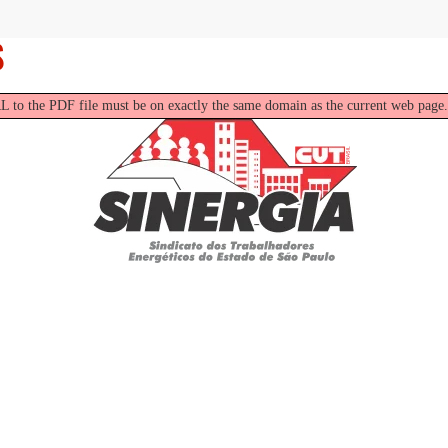
S
RL to the PDF file must be on exactly the same domain as the current web page