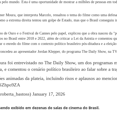
tra pelo mundo. Esta é uma oportunidade de mostrar a milhões de pessoas em 
ner Moura, que interpreta Marcelo, ressaltou o tema do filme como uma defesa
mo a extrema direita tentou um golpe de Estado, mas que o Brasil conseguiu i
bo de Ouro e o Festival de Cannes pelo papel, explicou que a obra nasceu da “p
s no Brasil entre 2018 e 2022, além de criticar a Lei da Anistia e comentou que
r o enredo do filme com o contexto político brasileiro pós-ditadura e a eleição
r concedeu ao apresentador Jordan Klepper, do programa The Daily Show, na T
ra foi entrevistado no The Daily Show, um dos programas ma
, e comentou o cenário político brasileiro ao falar sobre a traj
ões animadas da plateia, incluindo risos e aplausos ao menc
cPSZhpo9ZA
roberta_bastoss)
January 17, 2026
sendo exibido em dezenas de salas de cinema do Brasil.