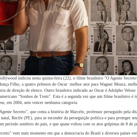
lywood indicou nesta quinta-feira (22), o filme brasileiro “O Agente Secreto”
nça Filho, a quatro prêmios do Oscar: melhor ator para Wagner Moura, melho
goria de direção de elenco. Outro brasileiro indicado ao Oscar é Adolpho Velos
-americano “Sonhos de Trem”. Esta é a segunda vez que um filme brasileiro é i
eus, em 2004, sem vencer nenhuma categoria.
gente Secreto”, que conta a história de Marcelo, professor perseguido pela dit
 natal, Recife (PE), para se esconder da perseguição política e para proteger se
um período sombrio do país, e que quase voltou com os atos golpistas de 8 de j
ecreto” vem num momento em que a democracia do Brasil e diversos países vem