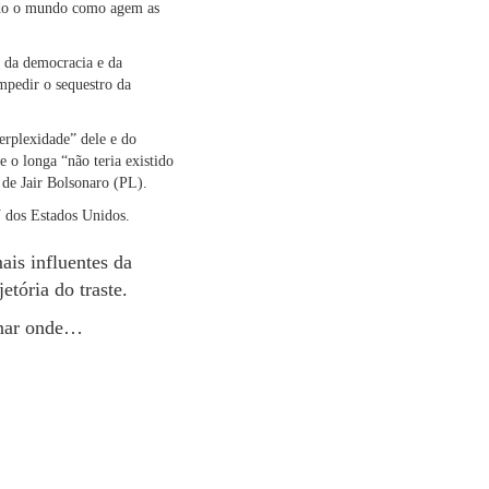
todo o mundo como agem as
 da democracia e da
mpedir o sequestro da
erplexidade” dele e do
 o longa “não teria existido
 de Jair Bolsonaro (PL).
V dos Estados Unidos.
is influentes da
etória do traste.
ionar onde…