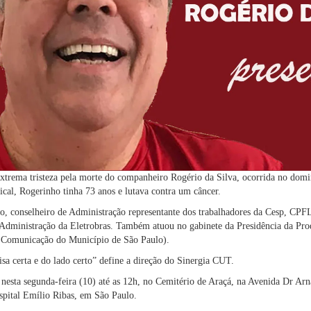
trema tristeza pela morte do companheiro Rogério da Silva, ocorrida no domi
ical, Rogerinho tinha 73 anos e lutava contra um câncer.
rico, conselheiro de Administração representante dos trabalhadores da Cesp, CP
e Administração da Eletrobras. Também atuou no gabinete da Presidência da P
 Comunicação do Município de São Paulo).
isa certa e do lado certo” define a direção do Sinergia CUT.
 nesta segunda-feira (10) até as 12h, no Cemitério de Araçá, na Avenida Dr Arn
spital Emílio Ribas, em São Paulo.