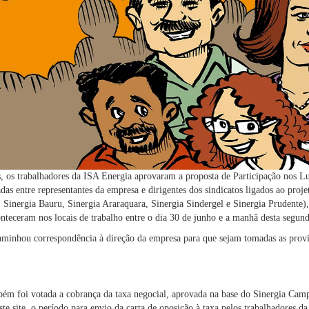
, os trabalhadores da ISA Energia aprovaram a proposta de Participação nos L
as entre representantes da empresa e dirigentes dos sindicatos ligados ao proj
Sinergia Bauru, Sinergia Araraquara, Sinergia Sindergel e Sinergia Prudente),
onteceram nos locais de trabalho entre o dia 30 de junho e a manhã desta segund
minhou correspondência à direção da empresa para que sejam tomadas as provid
bém foi votada a cobrança da taxa negocial, aprovada na base do Sinergia Cam
te site, o período para envio da carta de oposição à taxa pelos trabalhadores d