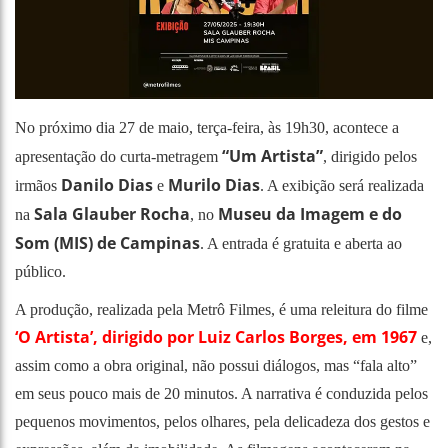
No próximo dia 27 de maio, terça-feira, às 19h30, acontece a
“Um Artista”
apresentação do curta-metragem
, dirigido pelos
Danilo Dias
Murilo Dias
irmãos
e
. A exibição será realizada
Sala Glauber Rocha
Museu da Imagem e do
na
, no
Som (MIS) de Campinas
. A entrada é gratuita e aberta ao
público.
A produção, realizada pela Metrô Filmes, é uma releitura do filme
‘O Artista’, dirigido por Luiz Carlos Borges, em 1967
e,
assim como a obra original, não possui diálogos, mas “fala alto”
em seus pouco mais de 20 minutos. A narrativa é conduzida pelos
pequenos movimentos, pelos olhares, pela delicadeza dos gestos e