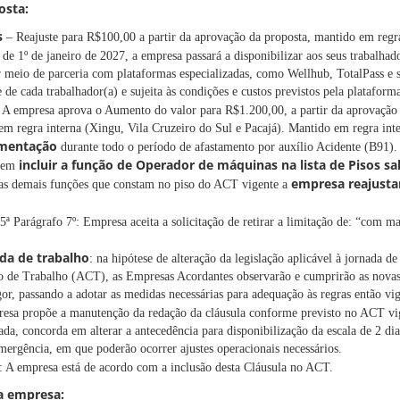
osta:
s
– Reajuste para R$100,00 a partir da aprovação da proposta, mantido em regra
 de 1º de janeiro de 2027, a empresa passará a disponibilizar aos seus trabalha
r meio de parceria com plataformas especializadas, como Wellhub, TotalPass e s
e de cada trabalhador(a) e sujeita às condições e custos previstos pela plataform
A empresa aprova o Aumento do valor para R$1.200,00, a partir da aprovação 
 em regra interna (Xingu, Vila Cruzeiro do Sul e Pacajá). Mantido em regra int
imentação
durante todo o período de afastamento por auxílio Acidente (B91).
incluir a função de Operador de máquinas na lista de Pisos sa
a em
empresa reajusta
 as demais funções que constam no piso do ACT vigente a
5ª Parágrafo 7º: Empresa aceita a solicitação de retirar a limitação de: “com ma
da de trabalho
: na hipótese de alteração da legislação aplicável à jornada de
o de Trabalho (ACT), as Empresas Acordantes observarão e cumprirão as novas d
or, passando a adotar as medidas necessárias para adequação às regras então vig
esa propõe a manutenção da redação da cláusula conforme previsto no ACT vi
tada, concorda em alterar a antecedência para disponibilização da escala de 2 dia
mergência, em que poderão ocorrer ajustes operacionais necessários.
: A empresa está de acordo com a inclusão desta Cláusula no ACT.
a empresa: