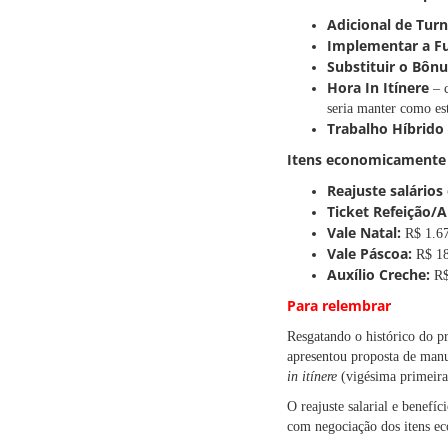
Adicional de Tur
Implementar a Fu
Substituir o Bôn
Hora In Itínere
– c
seria manter como es
Trabalho Híbrido
Itens economicamente 
Reajuste salários
Ticket Refeição/
Vale Natal:
R$ 1.6
Vale Páscoa:
R$ 18
Auxílio Creche:
R$
Para relembrar
Resgatando o histórico do pr
apresentou proposta de man
in itínere
(vigésima primeira)
O reajuste salarial e benefí
com negociação dos itens ec