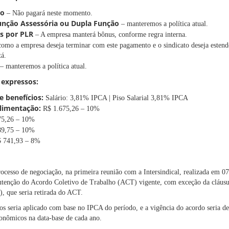
no
– Não pagará neste momento.
nção Assessória ou Dupla Função
– manteremos a política atual.
us por PLR
– A empresa manterá bônus, conforme regra interna.
omo a empresa deseja terminar com este pagamento e o sindicato deseja estend
tá.
– manteremos a política atual.
expressos:
 e benefícios:
Salário: 3,81% IPCA | Piso Salarial 3,81% IPCA
Alimentação:
R$ 1.675,26 – 10%
75,26 – 10%
9,75 – 10%
 741,93 – 8%
ocesso de negociação, na primeira reunião com a Intersindical, realizada em 07
utenção do Acordo Coletivo de Trabalho (ACT) vigente, com exceção da cláusu
, que seria retirada do ACT.
cios seria aplicado com base no IPCA do período, e a vigência do acordo seria d
onômicos na data-base de cada ano.