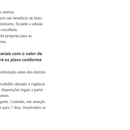
 interna.
dores um benefício de bem-
imilares, ficando a adesão
a escolhida.
da proposta para as
erna.
lariais com o valor de
rá os pisos conforme
nifestação antes dos dezoito
 trabalho durante a vigência
isposições legais a partir
entes.
gente. Contudo, em atenção
s para 7 dias, ressalvados os