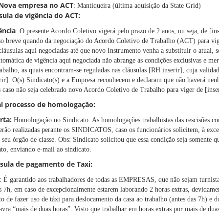
 Nova empresa no ACT
: Mantiqueira (última aquisição da State Grid)
sula de vigência do ACT:
ência
: O presente Acordo Coletivo vigerá pelo prazo de 2 anos, ou seja, de [inse
o breve quando da negociação do Acordo Coletivo de Trabalho (ACT) para viger 
cláusulas aqui negociadas até que novo Instrumento venha a substituir o atual,
tomática de vigência aqui negociada não abrange as condições exclusivas e me
balho, as quais encontram-se reguladas nas cláusulas [RH inserir], cuja validad
rir]. O(s) Sindicato(s) e a Empresa reconhecem e declaram que não haverá nen
 caso não seja celebrado novo Acordo Coletivo de Trabalho para viger de [inseri
al processo de homologação:
rta:
Homologação no Sindicato: As homologações trabalhistas das rescisões co
erão realizadas perante os SINDICATOS, caso os funcionários solicitem, à exce
 seu órgão de classe. Obs: Sindicato solicitou que essa condição seja somente q
ato, enviando e-mail ao sindicato.
usula de pagamento de Taxi:
: É garantido aos trabalhadores de todas as EMPRESAS, que não sejam turnista
as 7h, em caso de excepcionalmente estarem laborando 2 horas extras, devidamen
to de fazer uso de táxi para deslocamento da casa ao trabalho (antes das 7h) e d
lavra “mais de duas horas”. Visto que trabalhar em horas extras por mais de duas