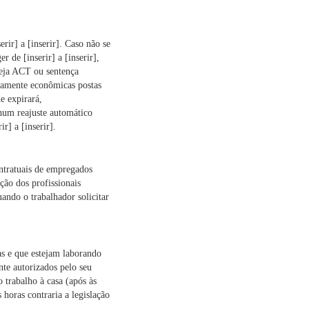
rir] a [inserir]. Caso não se
de [inserir] a [inserir],
 seja ACT ou sentença
ramente econômicas postas
e expirará,
hum reajuste automático
r] a [inserir].
ntratuais de empregados
ção dos profissionais
uando o trabalhador solicitar
s e que estejam laborando
te autorizados pelo seu
o trabalho à casa (após às
 horas contraria a legislação