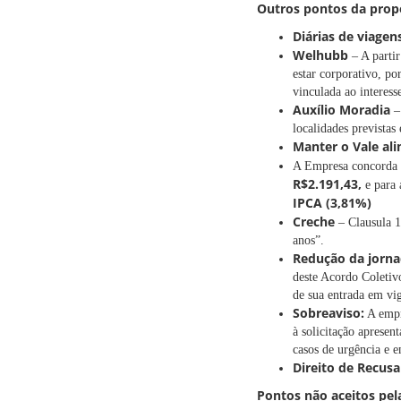
Outros pontos da prop
Diárias de viagen
Welhubb
– A partir
estar corporativo, po
vinculada ao interess
Auxílio Moradia
– 
localidades previstas
Manter o Vale al
A Empresa concord
R$2.191,43,
e para
IPCA (3,81%)
Creche
– Clausula 1
anos”.
Redução da jorna
deste Acordo Coletiv
de sua entrada em vig
Sobreaviso:
A empr
à solicitação apresen
casos de urgência e e
Direito de
Recusa
Pontos não aceitos pel