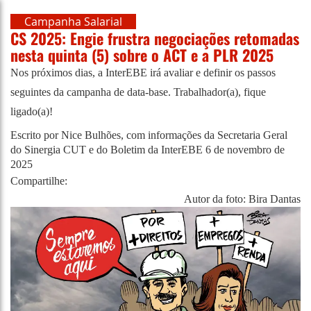
Campanha Salarial
CS 2025: Engie frustra negociações retomadas
nesta quinta (5) sobre o ACT e a PLR 2025
Nos próximos dias, a InterEBE irá avaliar e definir os passos
seguintes da campanha de data-base. Trabalhador(a), fique
ligado(a)!
Escrito por Nice Bulhões, com informações da Secretaria Geral
do Sinergia CUT e do Boletim da InterEBE
6 de novembro de
2025
Compartilhe:
Autor da foto: Bira Dantas