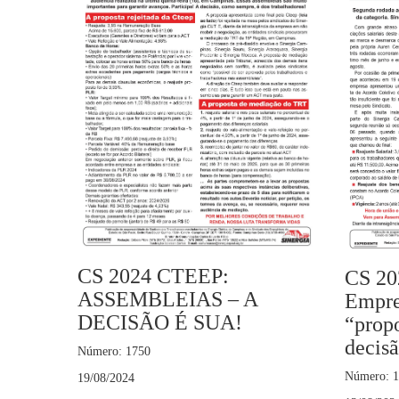
CS 2024 CTEEP:
CS 20
ASSEMBLEIAS – A
Empre
DECISÃO É SUA!
“propo
decisã
Número: 1750
Número: 
19/08/2024