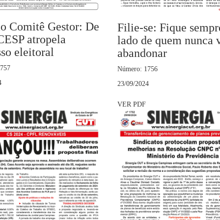
ão Comitê Gestor: De
Filie-se: Fique sempr
CESP atropela
lado de quem nunca v
so eleitoral
abandonar
1757
Número: 1756
4
23/09/2024
VER PDF