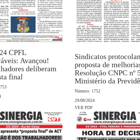
24 CPFL
Sindicatos protocola
áveis: Avançou!
proposta de melhoria
lhadores deliberam
Resolução CNPC nº 
ta final
Ministério da Previd
1753
Número: 1752
4
29/08/2024
VER PDF