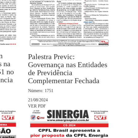
m
Palestra Previc:
s na
Governança nas Entidades
51 no
de Previdência
ência
Complementar Fechada
Número: 1751
21/08/2024
VER PDF