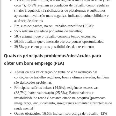
73% consideram ótima, boa ou regular a sua ocupação atual (3 em
cada 4); 46,9% avaliam as condições de trabalho como regulares
(maior frequência).Trabalhadores de plataformas e autônomos
apresentam avaliação mais negativa, indicando vulnerabilidade e
ausência de direitos.
Em suas ocupações, no seu trabalho específico (PEA):
55% relatam ansiedade por rotina de trabalho;
58% afirmam que o trabalho consome tempo excessivo;
56,5% avaliam que o mercado oferece poucas oportunidades;
39,5% percebem poucas possibilidades de crescimento.
Quais os principais problemas/obstáculos para
obter um bom emprego (PEA)
Apesar da alta valorização do trabalho e de avaliação das
condições de trabalho regulares, boas e ótimas elevadas, também
são destacados problemas.
Principais: salários baixos (44,5%), exigências excessivas
(38,7%), baixa valorização (25,5%); Baixos salários e
instabilidade de renda é bastante citado na pesquisa [provocam
insegurança, endividamento, insegurança alimentar e problemas de
saúde mental].
Outros obstáculos: 16,6% indicam sobrecarga de trabalho; 12%