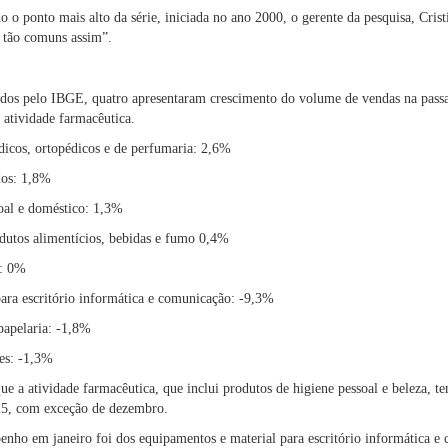
o o ponto mais alto da série, iniciada no ano 2000, o gerente da pesquisa, Crist
 tão comuns assim”.
ados pelo IBGE, quatro apresentaram crescimento do volume de vendas na pas
 atividade farmacêutica.
dicos, ortopédicos e de perfumaria: 2,6%
dos: 1,8%
soal e doméstico: 1,3%
dutos alimentícios, bebidas e fumo 0,4%
s: 0%
ara escritório informática e comunicação: -9,3%
 papelaria: -1,8%
tes: -1,3%
e a atividade farmacêutica, que inclui produtos de higiene pessoal e beleza, t
025, com exceção de dezembro.
nho em janeiro foi dos equipamentos e material para escritório informática e